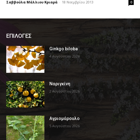
Σαββούλα Μάλλιου Κριαρά
-
18 Νοεμβρίου 2013
0
ΕΠΙΛΟΓΕΣ
Ginkgo biloba
4 Αυγούστου 2026
Ναριγκίνη
2 Αυγούστου 2026
Αγριομάρουλο
5 Αυγούστου 2026