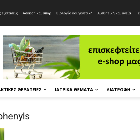
 εξετάσεις
Άσκηση και σπορ
Βιολογία και γενετική
Αισθητική και υγεία
Τέ
ΚΤΙΚΈΣ ΘΕΡΑΠΕΊΕΣ
ΙΑΤΡΙΚΆ ΘΈΜΑΤΑ
ΔΙΑΤΡΟΦΉ
iphenyls