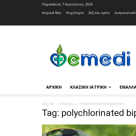
Παρασκευή, 7 Αυγούστου, 2026
.
Ιατρικά Νέα
Ψυχολογία
Σεξ και υγεία
Διαγνωστικές
ΑΡΧΙΚΉ
ΚΛΑΣΙΚΉ ΙΑΤΡΙΚΉ
ΕΝΑΛΛΑ
Αρχική
Ετικέτες
Polychlorinated biphenyls
Tag: polychlorinated b