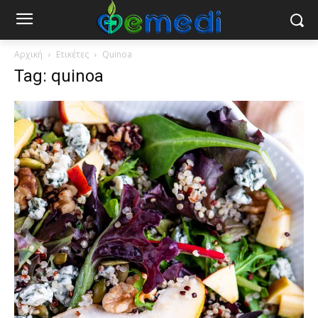
Αρχική
Ετικέτες
Quinoa
Tag: quinoa