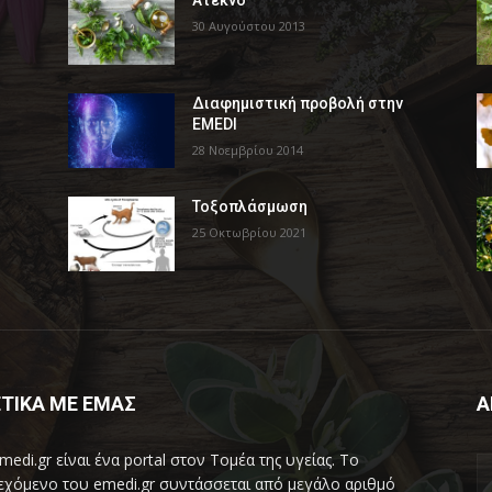
Άτεκνο
30 Αυγούστου 2013
Διαφημιστική προβολή στην
EMEDI
28 Νοεμβρίου 2014
Τοξοπλάσμωση
25 Οκτωβρίου 2021
ΤΙΚΑ ΜΕ ΕΜΑΣ
Α
medi.gr είναι ένα portal στον Τομέα της υγείας. Το
εχόμενο του emedi.gr συντάσσεται από μεγάλο αριθμό