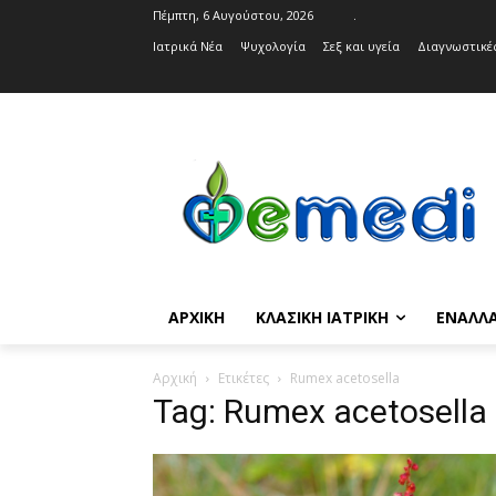
Πέμπτη, 6 Αυγούστου, 2026
.
Ιατρικά Νέα
Ψυχολογία
Σεξ και υγεία
Διαγνωστικές
ΑΡΧΙΚΉ
ΚΛΑΣΙΚΉ ΙΑΤΡΙΚΉ
ΕΝΑΛΛΑ
Αρχική
Ετικέτες
Rumex acetosella
Tag: Rumex acetosella