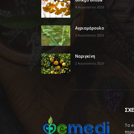
Ginkgo biloba
4 Αυγούστου 2026
Αγριομάρουλο
5 Αυγούστου 2026
Ναριγκίνη
2 Αυγούστου 2026
ΣΧΕ
Το e
περι