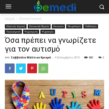
Αρχική
Κλασική Ιατρική
Κλασική Ιατρική
Κοινωνικά θέματα
Κοινωνία
Νευρολογία
Παθολογία
Παιδιατρική
Ψυχιατρική
Ψυχολογία
Όσα πρέπει να γνωρίζετε
για τον αυτισμό
Από
Σαββούλα Μάλλιου Κριαρά
-
4 Σεπτεμβρίου 2013
680
0