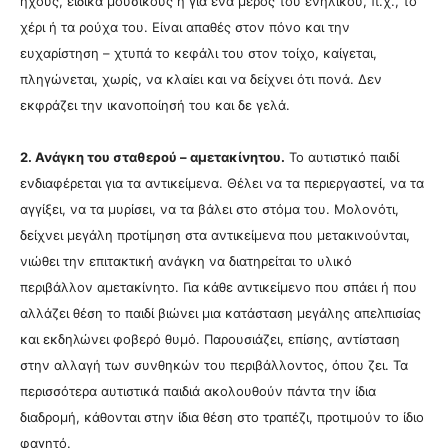
ήχους, ειδικά μουσικούς ή για ένα μέρος του ενήλικου, π.χ., το
χέρι ή τα ρούχα του. Είναι απαθές στον πόνο και την
ευχαρίστηση – χτυπά το κεφάλι του στον τοίχο, καίγεται,
πληγώνεται, χωρίς, να κλαίει και να δείχνει ότι πονά. Δεν
εκφράζει την ικανοποίησή του και δε γελά.
2. Ανάγκη του σταθερού – αμετακίνητου.
Το αυτιστικό παιδί
ενδιαφέρεται για τα αντικείμενα. Θέλει να τα περιεργαστεί, να τα
αγγίξει, να τα μυρίσει, να τα βάλει στο στόμα του. Μολονότι,
δείχνει μεγάλη προτίμηση στα αντικείμενα που μετακινούνται,
νιώθει την επιτακτική ανάγκη να διατηρείται το υλικό
περιβάλλον αμετακίνητο. Για κάθε αντικείμενο που σπάει ή που
αλλάζει θέση το παιδί βιώνει μια κατάσταση μεγάλης απελπισίας
και εκδηλώνει φοβερό θυμό. Παρουσιάζει, επίσης, αντίσταση
στην αλλαγή των συνθηκών του περιβάλλοντος, όπου ζει. Τα
περισσότερα αυτιστικά παιδιά ακολουθούν πάντα την ίδια
διαδρομή, κάθονται στην ίδια θέση στο τραπέζι, προτιμούν το ίδιο
φαγητό.