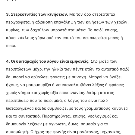
3. Στερεοτυπίες των κινήσεων.
Με τον όρο στερεοτυπία
περιγράφεται η αδιάκοπη επανάληψη των κινήσεων των χεριών,
κυρίως, των δαχτύλων μπροστά στα μάτια. Το παιδί, επίσης,
κάνει κύκλους γύρω από τον εαυτό του και αιωρείται μπρος ή
πίσω.
4. Οι διαταραχές του λόγου είναι εμφανείς.
Στις μισές των
περιπτώσεων μέχρι την ηλικία των πέντε ετών το αυτιστικό παιδί
δε μπορεί να αρθρώσει φράσεις με συνοχή. Μπορεί να βγάζει
ήχους, να μουρμουρίζει ή να επαναλαμβάνει λέξεις ή φράσεις
χωρίς νόημα και χωρίς αξία επικοινωνίας. Ακόμη και στις
περιπτώσεις που το παιδί μιλά, ο λόγος του είναι πολύ
διαταραγμένος και δε συμβαδίζει με τους γραμματικούς κανόνες
και το συντακτικό. Παρατηρούνται, επίσης, νεολογισμοί και
δημιουργία λέξεων με άγνωστη, όμως, σημασία για το
συνομιλητή. Ο ήχος της φωνής είναι μονότονος, μηχανικός,