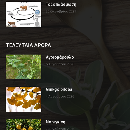
Τοξοπλάσμωση
25 Οκτωβρίου 2021
ΤΕΛΕΥΤΑΙΑ ΑΡΘΡΑ
Αγριομάρουλο
5 Αυγούστου 2026
Ginkgo biloba
4 Αυγούστου 2026
Ναριγκίνη
2 Αυγούστου 2026