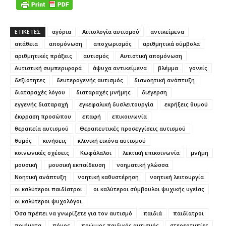
ΕΤΙΚΕΤΕΣ
αγόρια
Αιτιολογία αυτισμού
αντικείμενα
απάθεια
απομόνωση
αποχωρισμός
αριθμητικά σύμβολα
αριθμητικές πράξεις
αυτισμός
Αυτιστική απομόνωση
Αυτιστική συμπεριφορά
άψυχα αντικείμενα
βλέμμα
γονείς
δεξιότητες
δευτερογενής αυτισμός
διανοητική ανάπτυξη
διαταραχές λόγου
διαταραχές μνήμης
διέγερση
εγγενής διαταραχή
εγκεφαλική δυσλειτουργία
εκρήξεις θυμού
έκφραση προσώπου
επαφή
επικοινωνία
θεραπεία αυτισμού
Θεραπευτικές προσεγγίσεις αυτισμού
θυμός
κινήσεις
κλινική εικόνα αυτισμού
κοινωνικές σχέσεις
Κωφάλαλοι
λεκτική επικοινωνία
μνήμη
μουσική
μουσική εκπαίδευση
νοηματική γλώσσα
Νοητική ανάπτυξη
νοητική καθυστέρηση
νοητική λειτουργία
οι καλύτεροι παιδίατροι
οι καλύτεροι σύμβουλοι ψυχικής υγείας
οι καλύτεροι ψυχολόγοι
Όσα πρέπει να γνωρίζετε για τον αυτισμό
παιδιά
παιδίατροι
ποιήματα
πόνος
πρώιμος παιδικός αυτισμός
στερεοτυπίες