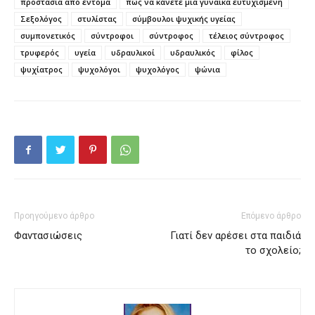
προστασία από έντομα
πώς να κάνετε μια γυναίκα ευτυχισμένη
Σεξολόγος
στυλίστας
σύμβουλοι ψυχικής υγείας
συμπονετικός
σύντροφοι
σύντροφος
τέλειος σύντροφος
τρυφερός
υγεία
υδραυλικοί
υδραυλικός
φίλος
ψυχίατρος
ψυχολόγοι
ψυχολόγος
ψώνια
Προηγούμενο άρθρο
Επόμενο άρθρο
Φαντασιώσεις
Γιατί δεν αρέσει στα παιδιά
το σχολείο;