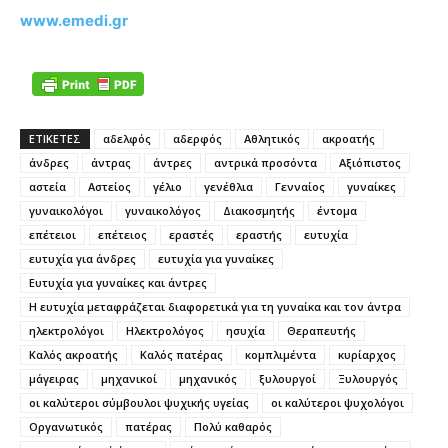
www.emedi.gr
ΕΤΙΚΕΤΕΣ
αδελφός
αδερφός
Αθλητικός
ακροατής
άνδρες
άντρας
άντρες
αντρικά προσόντα
Αξιόπιστος
αστεία
Αστείος
γέλιο
γενέθλια
Γενναίος
γυναίκες
γυναικολόγοι
γυναικολόγος
Διακοσμητής
έντομα
επέτειοι
επέτειος
εραστές
εραστής
ευτυχία
ευτυχία για άνδρες
ευτυχία για γυναίκες
Ευτυχία για γυναίκες και άντρες
Η ευτυχία μεταφράζεται διαφορετικά για τη γυναίκα και τον άντρα
ηλεκτρολόγοι
Ηλεκτρολόγος
ησυχία
Θεραπευτής
Καλός ακροατής
Καλός πατέρας
κομπλιμέντα
κυρίαρχος
μάγειρας
μηχανικοί
μηχανικός
ξυλουργοί
Ξυλουργός
οι καλύτεροι σύμβουλοι ψυχικής υγείας
οι καλύτεροι ψυχολόγοι
Οργανωτικός
πατέρας
Πολύ καθαρός