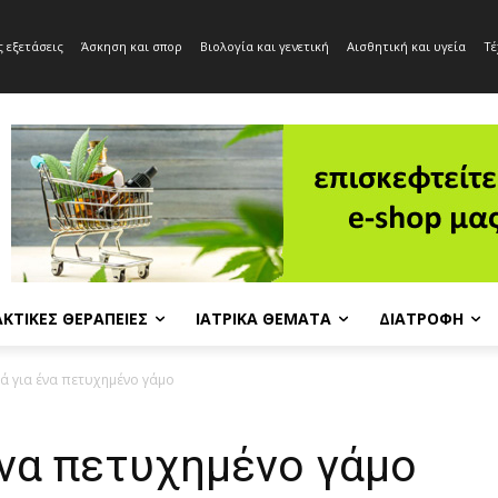
 εξετάσεις
Άσκηση και σπορ
Βιολογία και γενετική
Αισθητική και υγεία
Τέ
ΚΤΙΚΈΣ ΘΕΡΑΠΕΊΕΣ
ΙΑΤΡΙΚΆ ΘΈΜΑΤΑ
ΔΙΑΤΡΟΦΉ
ά για ένα πετυχημένο γάμο
ένα πετυχημένο γάμο