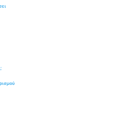
σει
;
ρισμού