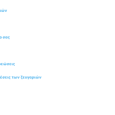
ριών
ο σας
χρεώσεις
χέσεις των ζευγαριών