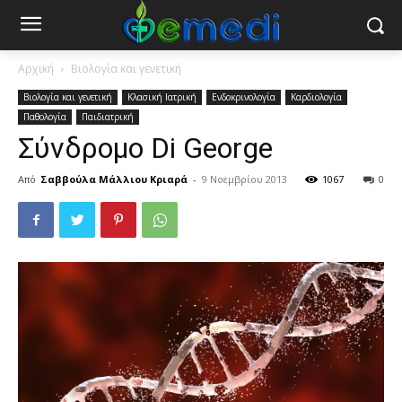
Αρχική
Βιολογία και γενετική
Βιολογία και γενετική
Κλασική Ιατρική
Ενδοκρινολογία
Καρδιολογία
Παθολογία
Παιδιατρική
Σύνδρομο Di George
Από
Σαββούλα Μάλλιου Κριαρά
-
9 Νοεμβρίου 2013
1067
0