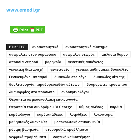
www.emedi.gr
ΕΤΙΚΕΤΕΣ
ανοσοποιητικό
ανοσοποιητικό σύστημα
ανωμαλίες στον ουρανίσκο
ανώμαλος νεφρός
απλασία θύμου
απουσία νεφρού
βαρηκοΐα
γενετικές ασθένειες
γενετική διαταραχή
γενετιστές
γενικές μαθησιακές δυσκολίες
Γενικευμένοι σπασμοί
δυσκολία στο λόγο
δυσκολίες σίτισης
δυσλειτουργία παραθυρεοειδών αδένων
δυσμορφίες προσώπου
δυσμορφίες στο πρόσωπο
ενδοκρινολόγοι
Θεραπεία σε μεσοκοιλιακή επικοινωνία
Θεραπεία του συνδρόμου Di George
θύμος αδένας
καρδιά
καρδιολόγοι
καρδιοπάθειες
λοιμώξεις
λυκόστομα
μαθησιακές δυσκολίες
μεσοκοιλιακή επικοινωνία
μόνιμη βαρηκοΐα
νευρομυϊκά προβλήματα
νεφρικά προβλήματα
νοητική καθυστέρηση