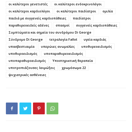
οι καλύτεροι γενετιστές
οι καλύτεροι ενδοκρινολόγοι
οι καλύτεροι καρδιολόγοι
οι καλύτεροι παιδίατροι
ομιλία
παιδιά με συγγενείς καρδιοπάθειες
παιδίατροι
παραθυρεοειδείς αδένες
σπασμοί
συγγενείς καρδιοπάθειες
Συμπτώματα και σημεία του συνδρόμου Di George
Σύνδρομο Di George
τετραλογία Fallot
υγεία καρδιάς
υπασβεστιαιμία
υπερώιες ανωμαλίες
υποθυρεοειδισμός
υποθυροειδισμός
υποπαραθυρεοειδισμός
υποπαραθυροειδισμός
Υποστηρικτική θεραπεία
υποτροπιάζουσες λοιμώξεις
χρωμόσωμα 22
ψυχιατρικές ασθένειες