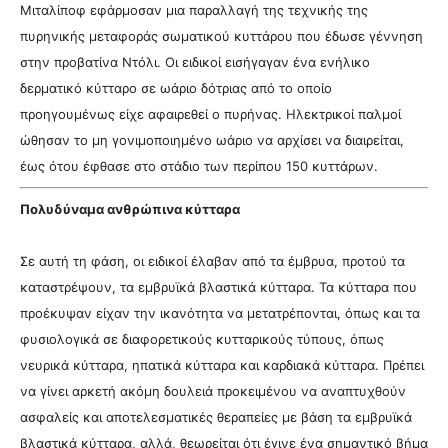
Μιταλίποφ εφάρμοσαν μια παραλλαγή της τεχνικής της
πυρηνικής μεταφοράς σωματικού κυττάρου που έδωσε γέννηση
στην προβατίνα Ντόλι. Οι ειδικοί εισήγαγαν ένα ενήλικο
δερματικό κύτταρο σε ωάριο δότριας από το οποίο
προηγουμένως είχε αφαιρεθεί ο πυρήνας. Ηλεκτρικοί παλμοί
ώθησαν το μη γονιμοποιημένο ωάριο να αρχίσει να διαιρείται,
έως ότου έφθασε στο στάδιο των περίπου 150 κυττάρων.
Πολυδύναμα ανθρώπινα κύτταρα
Σε αυτή τη φάση, οι ειδικοί έλαβαν από τα έμβρυα, προτού τα
καταστρέψουν, τα εμβρυϊκά βλαστικά κύτταρα. Τα κύτταρα που
προέκυψαν είχαν την ικανότητα να μετατρέπονται, όπως και τα
φυσιολογικά σε διαφορετικούς κυτταρικούς τύπους, όπως
νευρικά κύτταρα, ηπατικά κύτταρα και καρδιακά κύτταρα. Πρέπει
να γίνει αρκετή ακόμη δουλειά προκειμένου να αναπτυχθούν
ασφαλείς και αποτελεσματικές θεραπείες με βάση τα εμβρυϊκά
βλαστικά κύτταρα, αλλά, θεωρείται ότι έγινε ένα σημαντικό βήμα