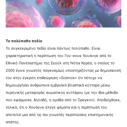
Το πολύπαθο πεδίο
Το συγκεκριμένο πεδίο είναι πάντως πολύπαθο. Είναι
χαρακτηριστική η περίπτωση του Γου-σουκ Χουάνγκ από το
Εθνικό Πανεπιστήμιο της Σεούλ στη Νότια Κορέα, ο οποίος το
2005 έγινε γνωστός παγκοσμίως υποστηρίζοντας με δημοσίευσή
του στην έγκριτη επιθεώρηση «Science» ότι πέτυχε να
δημιουργήσει ανθρώπινα εμβρυϊκά βλαστικά κύτταρα μέσω
πυρηνικής μεταφοράς σωματικού κυττάρου (με την ίδια μέθοδο
που εφάρμοσε, δηλαδή, η ομάδα από το Όρεγκον). Αποδείχθηκε,
τελικά, ότι ο Χουάγνκ έλεγε ψέματα και η περίπτωσή του
αποτελεί μια από τις πιο γνωστές περιπτώσεις επιστημονικής
απάτης.