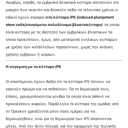
Ακριβώς, επειδή, τα εμβρυϊκά βλαστικά κύτταρα αποτελούν επί
μακρόν ένα «καυτό» και δύσκολο πεδίο τα τελευταία χρόνια οι
ειδικοί έχουν στραφεί
στα κύτταρα iPS (induced pluripotent
stem cells/επαγόμενα πολυδύναμα βλαστοκύτταρα
) τα οποία
είναι κύτταρα με τις ιδιότητες των εμβρυϊκών βλαστικών τα
οποία προκύπτουν, όμως, από μετατροπή ενηλίκων κυττάρων
με χρήση των κατάλληλων παραγόντων, χωρίς την ανάγκη
χρήσης εμβρύων ή ωαρίων.
Η σύγκριση με τα κύτταρα iPS
Οι επιστήμονες έχουν δείξει ότι τα κύτταρα iPS τείνουν να
γερνούν πρώιμα και να πεθαίνουν. Για τη δημιουργία τους,
επίσης, χρησιμοποιούνται γονίδια τα οποία είναι πιθανό να
προκαλέσουν καρκίνο. Παράλληλα τα κύτταρα της ομάδας από
το Όρεγκον χρειάζονται μόνο λίγες ημέρες για να
δημιουργηθούν, ενώ για τη δημιουργία των iPS απαιτούνται
μήνες. Από την άλλη πλευρά, για την εφαρμογή της τεχνικής