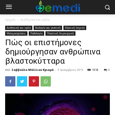
Αρχική
Αισθητική και υγεία
Αισθητική και υγεία
Βιολογία και γενετική
Κλασική Ιατρική
Μεταμοσχεύσεις
Παθολογία
Πλαστική Χειρουργική
Πώς οι επιστήμονες
δημιούργησαν ανθρώπινα
βλαστοκύτταρα
Από
Σαββούλα Μάλλιου Κριαρά
-
9 Δεκεμβρίου 2013
1018
0