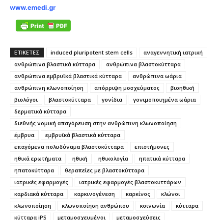
www.emedi.gr
ΕΤΙΚΕΤΕΣ
induced pluripotent stem cells
αναγεννητική ιατρική
ανθρώπινα βλαστικά κύτταρα
ανθρώπινα βλαστοκύτταρα
ανθρώπινα εμβρυϊκά βλαστικά κύτταρα
ανθρώπινα ωάρια
ανθρώπινη κλωνοποίηση
απόρριψη μοσχεύματος
βιοηθική
βιολόγοι
βλαστοκύτταρα
γονίδια
γονιμοποιημένα ωάρια
δερματικά κύτταρα
διεθνής νομική απαγόρευση στην ανθρώπινη κλωνοποίηση
έμβρυα
εμβρυϊκά βλαστικά κύτταρα
επαγόμενα πολυδύναμα βλαστοκύτταρα
επιστήμονες
ηθικά ερωτήματα
ηθική
ηθικολογία
ηπατικά κύτταρα
ηπατοκύτταρα
θεραπείες με βλαστοκύτταρα
ιατρικές εφαρμογές
ιατρικές εφαρμογές βλαστοκυττάρων
καρδιακά κύτταρα
καρκινογένεση
καρκίνος
κλώνοι
κλωνοποίηση
κλωνοποίηση ανθρώπου
κοινωνία
κύτταρα
κύτταρα iPS
μεταμοσχευμένοι
μεταμοσχεύσεις