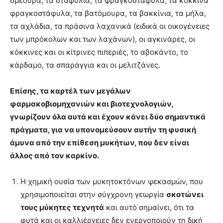
σμέουρα, τα σταφύλια, τα φραγκοστάφυλα, τα κόκκινα
φραγκοστάφυλα, τα βατόμουρα, τα βακκίνια, τα μήλα,
τα αχλάδια, τα πράσινα λαχανικά (ειδικά οι οικογένειες
των μπρόκολων και των λαχάνων), οι αγκινάρες, οι
κόκκινες και οι κίτρινες πιπεριές, το αβοκάντο, το
κάρδαμο, τα σπαράγγια και οι μελιτζάνες.
Επίσης, τα καρτέλ των μεγάλων
φαρμακοβιομηχανιών και βιοτεχνολογιών,
γνωρίζουν όλα αυτά και έχουν κάνει δύο σημαντικά
πράγματα, για να υπονομεύσουν αυτήν τη φυσική
άμυνα από την επίθεση μυκήτων, που δεν είναι
άλλος από τον καρκίνο.
Η χημική ουσία των μυκητοκτόνων ψεκασμών, που
χρησιμοποιείται στην σύγχρονη γεωργία
σκοτώνει
τους μύκητες τεχνητά
και αυτό σημαίνει, ότι τα
φυτά και οι καλλιέργειες δεν ενεργοποιούν τη δική