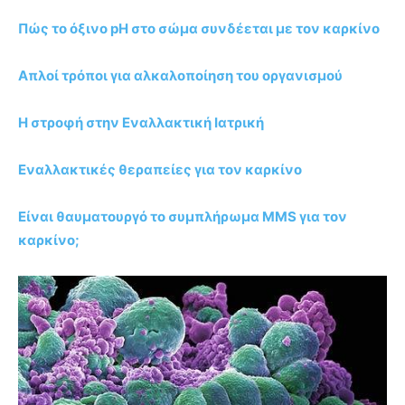
Πώς το όξινο pH στο σώμα συνδέεται με τον καρκίνο
Απλοί τρόποι για αλκαλοποίηση του οργανισμού
Η στροφή στην Εναλλακτική Ιατρική
Εναλλακτικές θεραπείες για τον καρκίνο
Είναι θαυματουργό το συμπλήρωμα MMS για τον
καρκίνο;