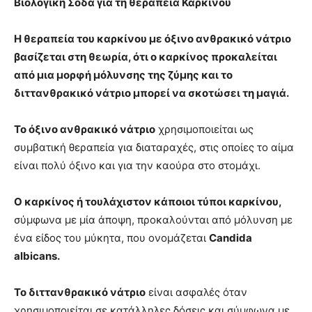
Βιολογική Σόδα για τη θεραπεία Καρκίνου
Η θεραπεία του καρκίνου με
όξινο ανθρακικό νάτριο
βασίζεται στη θεωρία, ότι ο καρκίνος προκαλείται
από μια μορφή μόλυνσης της ζύμης και το
διττανθρακικό νάτριο μπορεί να σκοτώσει τη μαγιά.
Το όξινο ανθρακικό νάτριο
χρησιμοποιείται ως
συμβατική θεραπεία για διαταραχές, στις οποίες το αίμα
είναι πολύ όξινο και για την καούρα στο στομάχι.
Ο καρκίνος ή τουλάχιστον κάποιοι τύποι καρκίνου,
σύμφωνα με μία άποψη, προκαλούνται από μόλυνση με
ένα είδος του μύκητα, που ονομάζεται
Candida
albicans
.
Το διττανθρακικό νάτριο
είναι ασφαλές όταν
χρησιμοποιείται σε κατάλληλες δόσεις και σύμφωνα με