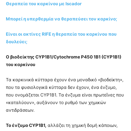
Θεραπεία του καρκίνου με Iscador
Μπορεί η υπερθερμία να θεραπεύσει τον καρκίνο;
Είναι οι ακτίνες RIFE η θεραπεία του καρκίνου που
δουλεύει;
Ο βιοδείκτης CYP
1B
1/Cytochrome P450 1B1 (CYP1B1)
του καρκίνου
Τα καρκινικά κύτταρα έχουν ένα μοναδικό «βιοδείκτη»,
που τα φυσιολογικά κύτταρα δεν έχουν, ένα ένζυμο,
που ονομάζεται CYP1B1. Τα ένζυμα είναι πρωτεΐνες που
«καταλύουν», αυξάνουν το ρυθμό των χημικών
αντιδράσεων.
Το ένζυμο CYP
1B
1,
αλλάζει τη χημική δομή κάποιων,