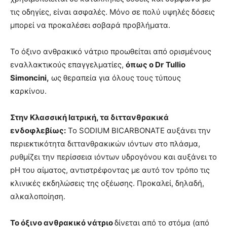
τις οδηγίες, είναι ασφαλές. Μόνο σε πολύ υψηλές δόσεις
μπορεί να προκαλέσει σοβαρά προβλήματα.
Το όξινο ανθρακικό νάτριο προωθείται από ορισμένους
εναλλακτικούς επαγγελματίες,
όπως ο
Dr
Tullio
Simoncini,
ως θεραπεία για όλους τους τύπους
καρκίνου.
Στην Κλασσική Ιατρική, τα διττανθρακικά
ενδοφλεβίως:
Το SODIUM BICARBONATE αυξάνει την
περιεκτικότητα διττανθρακικών ιόντων στο πλάσμα,
ρυθμίζει την περίσσεια ιόντων υδρογόνου και αυξάνει το
pH του αίματος, αντιστρέφοντας με αυτό τον τρόπο τις
κλινικές εκδηλώσεις της οξέωσης. Προκαλεί, δηλαδή,
αλκαλοποίηση.
Το όξινο ανθρακικό νάτριο
δίνεται από το στόμα (από