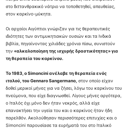
στο διττανθρακικό νάτριο να τοποθετηθεί, απευθείας,
στον καρκίνο-μύκητα.
Οι αρχαίοι Αιγύπτιοι γνώριζαν για τις θεραπευτικές
ιδιότητες των αντιμυκητιακών ουσιών και τα Ινδικά
βιβλία, πηγαίνοντας χιλιάδες χρόνια πίσω, συνιστούν
την
«αλκαλοποίηση της ισχυρής δραστικότητας» για
τη θεραπεία του καρκίνου.
Το 1983, ο Simoncini
ανέλαβε τη θεραπεία ενός
ιταλού, του Gennaro
Sangermano
,
στον οποίο είχαν
δοθεί μερικοί μήνες για να ζήσει, λόγω του καρκίνου του
πνεύμονα, που είχε διαγνωσθεί. Λίγους μήνες αργότερα,
ο Ιταλός όχι μόνο δεν ήταν νεκρός, αλλά είχε
επανακτήσει την υγεία του και ο καρκίνος ήταν ήδη
παρελθόν. Ακολούθησαν περισσότερες επιτυχίες και ο
Simoncini παρουσίασε τα ευρήματά του στο Ιταλικό