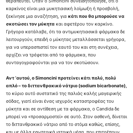
θεραπευτεί. Όταν ο Simoncini συνειδητοποίησε, ότι ο
καρκίνος είναι μια μυκητιασική λοίμωξη ή προσβολή,
ξεκίνησε μια αναζήτηση, για
κάτι που θα μπορούσε να
σκοτώσει τον μύκητα
και αφετέρου τον καρκίνο.
Γρήγορα κατάλαβε, ότι τα αντιμυκητιασικά φάρμακα δε
λειτουργούν, επειδή ο μύκητας μεταλλάσσεται γρήγορα,
για να υπερασπιστεί τον εαυτό του και στη συνέχεια,
αρχίζει να τρέφεται από τα φάρμακα, που
συνταγογραφούνται για να τον σκοτώσουν.
Αντ ‘αυτού, ο Simoncini
προτείνει κάτι πολύ, πολύ
απλό – το διττανθρακικό νάτριο (sodium
bicarbonate
),
το κύριο αυτό συστατικό της παλιάς καλής μαγειρικής
σόδας, γιατί είναι ένας ισχυρός καταστροφέας του
μύκητα και σε αντίθεση με τα φάρμακα, ο Candida δε
μπορεί να «προσαρμοστεί» σε αυτό. Στον ασθενή, δίνεται
το διττανθρακικό νάτριο από το στόμα καθώς, επίσης,
και με άλλα εσωτερικά ιατρικά μέσα, που επιτρέπουν