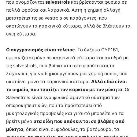
που ονομάζονται
salvestrols
και βρίσκονται φυσικά σε
πολλά φρούτα και λαχανικά. Αυτή η χημική αλλαγή
μετατρέπει τις salvestrols σε παράγοντες, που
σκοτώνουν τα καρκινικά κύτταρα, αλλά δε βλάπτουν τα
υγιή κύτταρα.
Ο συγχρονισμός είναι τέλειος.
Το ένζυμο CYP1B1,
εμφανίζεται μόνο σε καρκινικά κύτταρα και αντιδρά με
τις salvestrols, που βρίσκονται στα φρούτα και τα
λαχανικά, για να δημιουργήσουν μια χημική ουσία, που
σκοτώνει μόνο τα καρκινικά κύτταρα.
Αλλά εδώ είναι
το σημείο, που ταυτίζει τον καρκίνο με τον μύκητα.
Οι
Salvestrols είναι ένα φυσικό αμυντικό σύστημα των
οπωροκηπευτικών, που τα προστατεύει από
μυκητολογικές προσβολές και γι ‘αυτό μπορείτε να τα
βρείτε μόνο
στα είδη που υπόκεινται σε βλάβες από
μύκητα,
όπως είναι οι φράουλες, τα βατόμουρα, τα