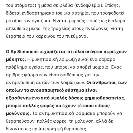
του στόματος) ή μέσα σε φλέβα (ενδοφλέβια). Επίσης,
δίδεται ενδοαρτηριακά (σε μια αρτηρία, που τροφοδοτεί
με αίμα τον όγκο) και δίνεται μερικές φορές ως διάλυμα
απευθείας μέσω, της τραχείας στους πνεύμονες, για τη
θεραπεία του καρκίνου του πνεύμονα.
Ο Δρ Simoncini
ισχυρίζεται, ότι όλοι οι όγκοι περιέχουν
μύκητες.
Η μυκητιασική λοίμωξη είναι ένα σοβαρό
πρόβλημα υγείας, που μπορεί να αποβεί μοιραίο. Ένας
αριθμός φάρμακων είναι διαθέσιμος για την
αντιμετώπιση αυτών των λοιμώξεων.
Οι άνθρωποι, των
οποίων το ανοσοποιητικό σύστημα είναι
εξασθενημένο από υψηλές δόσεις χημειοθεραπείας,
μπορεί πολλές φορές να έχουν τέτοιου είδους
μολύνσεις.
Τα αντιμυκητιασικά φάρμακα μπορούν να
θεραπεύσουν, πολλές φορές, τη μόλυνση, αλλά δε
δίνονται ως πρώτη γραμμή θεραπείας.