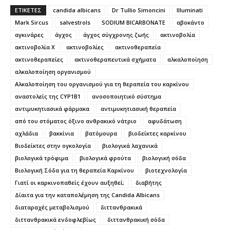
ΕΤΙΚΕΤΕΣ
candida albicans
Dr Tullio Simoncini
Illuminati
Mark Sircus
salvestrols
SODIUM BICARBONATE
αβοκάντο
αγκινάρες
άγχος
άγχος σύγχρονης ζωής
ακτινοβολία
ακτινοβολία Χ
ακτινοβολίες
ακτινοθεραπεία
ακτινοθεραπείες
ακτινοθεραπευτικά σχήματα
αλκαλοποίηση
αλκαλοποίηση οργανισμού
Αλκαλοποίηση του οργανισμού για τη θεραπεία του καρκίνου
αναστολείς της CYP1B1
ανοσοποιητικό σύστημα
αντιμυκητιασικά φάρμακα
αντιμυκητιασική θεραπεία
από του στόματος όξινο ανθρακικό νάτριο
αφυδάτωση
αχλάδια
βακκίνια
βατόμουρα
βιοδείκτες καρκίνου
Βιοδείκτες στην ογκολογία
βιολογικά λαχανικά
βιολογικά τρόφιμα
βιολογικά φρούτα
βιολογική σόδα
Βιολογική Σόδα για τη θεραπεία Καρκίνου
βιοτεχνολογία
Γιατί οι καρκινοπαθείς έχουν αυξηθεί;
διαβήτης
Δίαιτα για την καταπολέμηση της Candida Albicans
διαταραχές μεταβολισμού
διττανθρακικά
διττανθρακικά ενδοφλεβίως
διττανθρακική σόδα