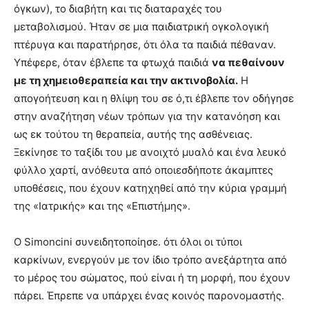
όγκων), το διαβήτη και τις διαταραχές του
μεταβολισμού. Ήταν σε μια παιδιατρική ογκολογική
πτέρυγα και παρατήρησε, ότι όλα τα παιδιά πέθαναν.
Υπέφερε, όταν έβλεπε τα φτωχά παιδιά
να πεθαίνουν
με τη χημειοθεραπεία και την ακτινοβολία.
Η
απογοήτευση και η θλίψη του σε ό,τι έβλεπε τον οδήγησε
στην αναζήτηση νέων τρόπων για την κατανόηση και
ως εκ τούτου τη θεραπεία, αυτής της ασθένειας.
Ξεκίνησε το ταξίδι του με ανοιχτό μυαλό και ένα λευκό
φύλλο χαρτί, ανόθευτα από οποιεσδήποτε άκαμπτες
υποθέσεις, που έχουν κατηχηθεί από την κύρια γραμμή
της «Ιατρικής» και της «Επιστήμης».
Ο Simoncini συνειδητοποίησε. ότι όλοι οι τύποι
καρκίνων, ενεργούν με τον ίδιο τρόπο ανεξάρτητα από
το μέρος του σώματος, πού είναι ή τη μορφή, που έχουν
πάρει. Έπρεπε να υπάρχει ένας κοινός παρονομαστής.