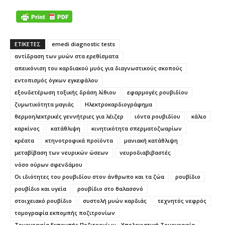
ΕΤΙΚΕΤΕΣ
emedi diagnostic tests
αντίδραση των μυών στα ερεθίσματα
απεικόνιση του καρδιακού μυός για διαγνωστικούς σκοπούς
εντοπισμός όγκων εγκεφάλου
εξουδετέρωση τοξικής δράση λίθιου
εφαρμογές ρουβιδίου
ζυμωτικότητα μαγιάς
Ηλεκτροκαρδιογράφημα
θερμοηλεκτρικές γεννήτριες για λέιζερ
ιόντα ρουβιδίου
κάλιο
καρκίνος
κατάθλιψη
κινητικότητα σπερματοζωαρίων
κρέατα
κτηνοτροφικά προϊόντα
μανιακή κατάθλιψη
μεταβίβαση των νευρικών ώσεων
νευροδιαβιβαστές
νόσο ούρων σφενδάμου
Οι ιδιότητες του ρουβιδίου στον άνθρωπο και τα ζώα
ρουβίδιο
ρουβίδιο και υγεία
ρουβίδιο στο θαλασσνό
στοιχειακό ρουβίδιο
συστολή μυών καρδιάς
τεχνητός νεφρός
τομογραφία εκπομπής ποζιτρονίων
Τομογραφία Εκπομπής Ποζιτρονίων - Υπολογιστική Τομογραφία