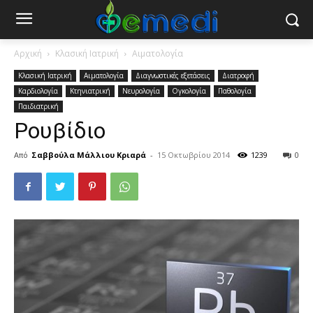
Αρχική
Κλασική Ιατρική
Αιματολογία
Κλασική Ιατρική
Αιματολογία
Διαγνωστικές εξετάσεις
Διατροφή
Καρδιολογία
Κτηνιατρική
Νευρολογία
Ογκολογία
Παθολογία
Παιδιατρική
Ρουβίδιο
Από
Σαββούλα Μάλλιου Κριαρά
-
15 Οκτωβρίου 2014
1239
0