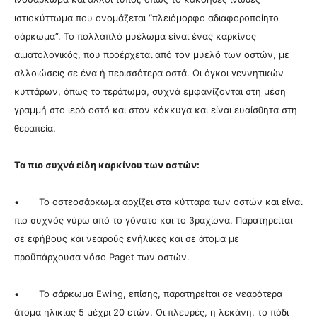
ιστιοκύττωμα που ονομάζεται “πλειόμορφο αδιαφοροποίητο
σάρκωμα”. Το πολλαπλό μυέλωμα είναι ένας καρκίνος
αιματολογικός, που προέρχεται από τον μυελό των οστών, με
αλλοιώσεις σε ένα ή περισσότερα οστά. Οι όγκοι γεννητικών
κυττάρων, όπως το τεράτωμα, συχνά εμφανίζονται στη μέση
γραμμή στο ιερό οστό και στον κόκκυγα και είναι ευαίσθητα στη
θεραπεία.
Τα πιο συχνά είδη καρκίνου των οστών:
• Το οστεοσάρκωμα αρχίζει στα κύτταρα των οστών και είναι
πιο συχνός γύρω από το γόνατο και το βραχίονα. Παρατηρείται
σε εφήβους και νεαρούς ενήλικες και σε άτομα με
προϋπάρχουσα νόσο Paget των οστών.
• Το σάρκωμα Ewing, επίσης, παρατηρείται σε νεαρότερα
άτομα ηλικίας 5 μέχρι 20 ετών. Οι πλευρές, η λεκάνη, το πόδι