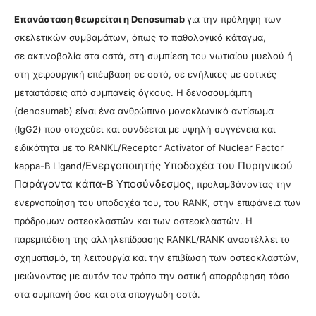
Επανάσταση θεωρείται η Denosumab
για την πρόληψη των
σκελετικών συμβαμάτων, όπως το παθολογικό κάταγμα,
σε ακτινοβολία στα οστά, στη συμπίεση του νωτιαίου μυελού ή
στη χειρουργική επέμβαση σε οστό, σε ενήλικες με οστικές
μεταστάσεις από συμπαγείς όγκους.
Η δενοσουμάμπη
(denosumab) είναι ένα ανθρώπινο μονοκλωνικό αντίσωμα
(IgG2) που στοχεύει και συνδέεται με υψηλή συγγένεια και
ειδικότητα με το RANKL/Receptor Activator of Nuclear Factor
/Ενεργοποιητής Υποδοχέα του Πυρηνικού
kappa-B Ligand
Παράγοντα κάπα-Β Υποσύνδεσμος
, προλαμβάνοντας την
ενεργοποίηση του υποδοχέα του, του RANK, στην επιφάνεια των
πρόδρομων οστεοκλαστών και των οστεοκλαστών. Η
παρεμπόδιση της αλληλεπίδρασης RANKL/RANK αναστέλλει το
σχηματισμό, τη λειτουργία και την επιβίωση των οστεοκλαστών,
μειώνοντας με αυτόν τον τρόπο την οστική απορρόφηση τόσο
στα συμπαγή όσο και στα σπογγώδη οστά.