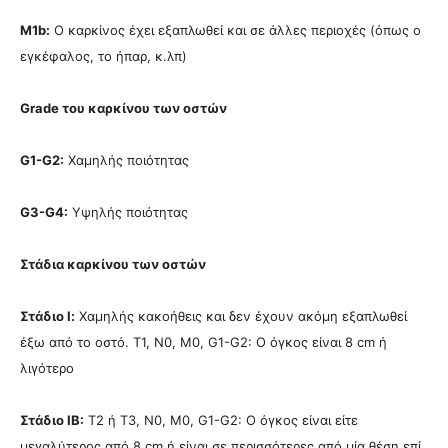
M1b:
Ο καρκίνος έχει εξαπλωθεί και σε άλλες περιοχές (όπως ο
εγκέφαλος, το ήπαρ, κ.λπ)
Grade του καρκίνου των οστών
G1-G2:
Χαμηλής ποιότητας
G3-G4:
Υψηλής ποιότητας
Στάδια καρκίνου των οστών
Στάδιο Ι:
Χαμηλής κακοήθεις και δεν έχουν ακόμη εξαπλωθεί
έξω από το οστό. Τ1, N0, M0, G1-G2: Ο όγκος είναι 8 cm ή
λιγότερο
Στάδιο ΙΒ:
Τ2 ή Τ3, N0, Μ0, G1-G2: Ο όγκος είναι είτε
μεγαλύτερος από 8 cm ή είναι σε περισσότερες από μία θέση επί