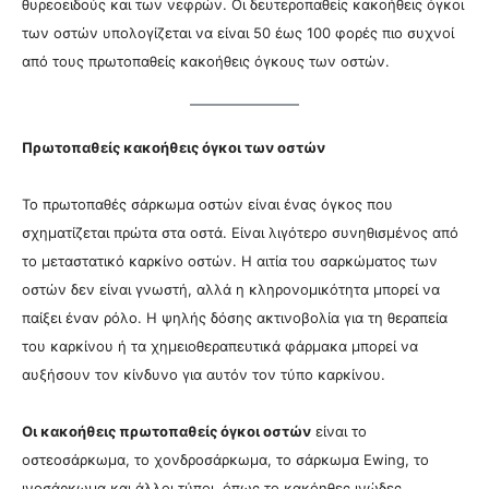
θυρεοειδούς και των νεφρών. Οι δευτεροπαθείς κακοήθεις όγκοι
των οστών υπολογίζεται να είναι 50 έως 100 φορές πιο συχνοί
από τους πρωτοπαθείς κακοήθεις όγκους των οστών.
Πρωτοπαθείς κακοήθεις όγκοι των οστών
Το πρωτοπαθές σάρκωμα οστών είναι ένας όγκος που
σχηματίζεται πρώτα στα οστά. Είναι λιγότερο συνηθισμένος από
το μεταστατικό καρκίνο οστών. Η αιτία του σαρκώματος των
οστών δεν είναι γνωστή, αλλά η κληρονομικότητα μπορεί να
παίξει έναν ρόλο. Η ψηλής δόσης ακτινοβολία για τη θεραπεία
του καρκίνου ή τα χημειοθεραπευτικά φάρμακα μπορεί να
αυξήσουν τον κίνδυνο για αυτόν τον τύπο καρκίνου.
Οι κακοήθεις πρωτοπαθείς όγκοι οστών
είναι το
οστεοσάρκωμα, το χονδροσάρκωμα, το σάρκωμα Ewing, το
ινοσάρκωμα και άλλοι τύποι, όπως το κακόηθες ινώδες