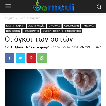
Αρχική
Κλασική Ιατρική
Κλασική Ιατρική
Λοιμωξιολογία
Ογκολογία
Ορθοπαιδική
Παθολογία
Παιδιατρική
Ρευματολογία
Φυσική Ιατρική και αποκατάσταση
Οι όγκοι των οστών
Από
Σαββούλα Μάλλιου Κριαρά
-
20 Οκτωβρίου 2014
1308
0