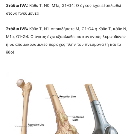
Στάδιο IVA:
Κάθε Τ, N0, M1a, G1-G4: Ο όγκος έχει εξαπλωθεί
στους πνεύμονες
Στάδιο IVB:
Κάθε Τ, N1, οποιαδήποτε M, G1-G4 ή Κάθε Τ, κάθε Ν,
M1b, G1-G4: Ο όγκος έχει εξαπλωθεί σε κοντινούς λεμφαδένες
ή σε απομακρυσμένες περιοχές πλην του πνεύμονα (ή και τα
δύο).