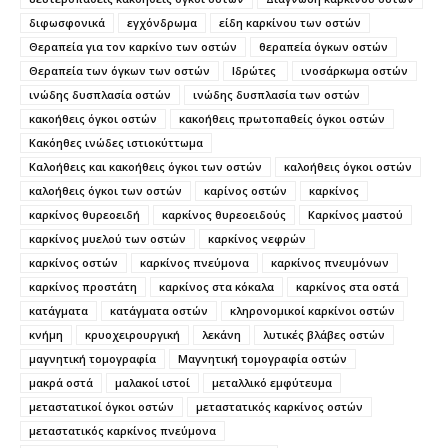
διφωσφονικά
εγχόνδρωμα
είδη καρκίνου των οστών
Θεραπεία για τον καρκίνο των οστών
θεραπεία όγκων οστών
Θεραπεία των όγκων των οστών
Ιδρώτες
ινοσάρκωμα οστών
ινώδης δυσπλασία οστών
ινώδης δυσπλασία των οστών
κακοήθεις όγκοι οστών
κακοήθεις πρωτοπαθείς όγκοι οστών
Κακόηθες ινώδες ιστιοκύττωμα
Καλοήθεις και κακοήθεις όγκοι των οστών
καλοήθεις όγκοι οστών
καλοήθεις όγκοι των οστών
καρίνος οστών
καρκίνος
καρκίνος θυρεοειδή
καρκίνος θυρεοειδούς
Καρκίνος μαστού
καρκίνος μυελού των οστών
καρκίνος νεφρών
καρκίνος οστών
καρκίνος πνεύμονα
καρκίνος πνευμόνων
καρκίνος προστάτη
καρκίνος στα κόκαλα
καρκίνος στα οστά
κατάγματα
κατάγματα οστών
κληρονομικοί καρκίνοι οστών
κνήμη
κρυοχειρουργική
λεκάνη
λυτικές βλάβες οστών
μαγνητική τομογραφία
Μαγνητική τομογραφία οστών
μακρά οστά
μαλακοί ιστοί
μεταλλικό εμφύτευμα
μεταστατικοί όγκοι οστών
μεταστατικός καρκίνος οστών
μεταστατικός καρκίνος πνεύμονα