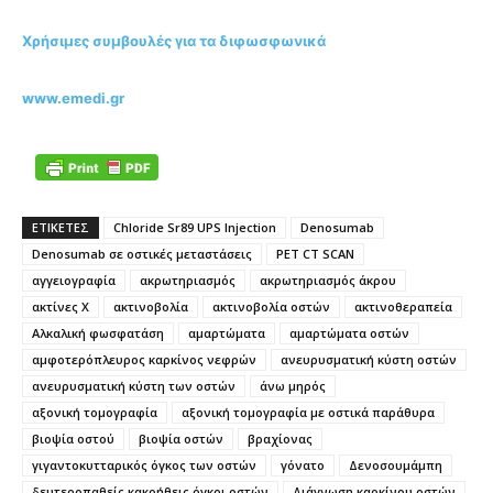
Χρήσιμες συμβουλές για τα διφωσφωνικά
www.emedi.gr
ΕΤΙΚΕΤΕΣ
Chloride Sr89 UPS Injection
Denosumab
Denosumab σε οστικές μεταστάσεις
PET CT SCAN
αγγειογραφία
ακρωτηριασμός
ακρωτηριασμός άκρου
ακτίνες X
ακτινοβολία
ακτινοβολία οστών
ακτινοθεραπεία
Αλκαλική φωσφατάση
αμαρτώματα
αμαρτώματα οστών
αμφοτερόπλευρος καρκίνος νεφρών
ανευρυσματική κύστη οστών
ανευρυσματική κύστη των οστών
άνω μηρός
αξονική τομογραφία
αξονική τομογραφία με οστικά παράθυρα
βιοψία οστού
βιοψία οστών
βραχίονας
γιγαντοκυτταρικός όγκος των οστών
γόνατο
Δενοσουμάμπη
δευτεροπαθείς κακοήθεις όγκοι οστών
Διάγνωση καρκίνου οστών