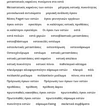
μεταστατικός καρκίνος πνεύμονα στα οστά
Μεταστατικός καρκίνος των οστών
μέτρηση οστικής πυκνότητας
μονοκλωνικά αντισώματα
μοριακή ανάλυση όγκου
Νόσος Paget των οστών
όγκοι γεννητικών οργάνων
όγκοι οστών
ογκολόγοι
οι καλύτερες οστικές προθέσεις
οι καλύτεροι ογκολόγοι
Οι όγκοι των οστών
οστά
οστά ποδιών
οστά χεριών
οστεοβλαστικές μεταστάσεις
οστεοβλάστωμα
οστεοειδές οστέωμα
οστεολυτικές μεταστάσεις
οστεοπόρωση
οστεοσάρκωμα
Οστεοχόνδρωμα
οστέωμα
οστικές μεταστάσεις
οστικές μεταστάσεις από καρκίνο
οστική απώλεια
οστική πυκνότητα
οστικοί πόνοι
παθολογικό κάταγμα
πλειόμορφο αδιαφοροποίητο σάρκωμα οστών
πλευρά
πόδι
πολλαπλό μυέλωμα
πολλαπλούν μυέλωμα
πόνος στα οστά
Πρόγνωση όγκων οστών
Πρόγνωση των όγκων των οστών
προθέσεις
πρόθεση
πρόθεση άκρου
πρωτοπαθείς κακοήθεις όγκοι οστών
πρωτοπαθείς όγκοι οστών
Πρωτοπαθές όγκοι οστών
πρωτοπαθές σάρκωμα οστών
πυκνότητα οστών
σάρκωμα Ewing
σκελετικά συμβάματα