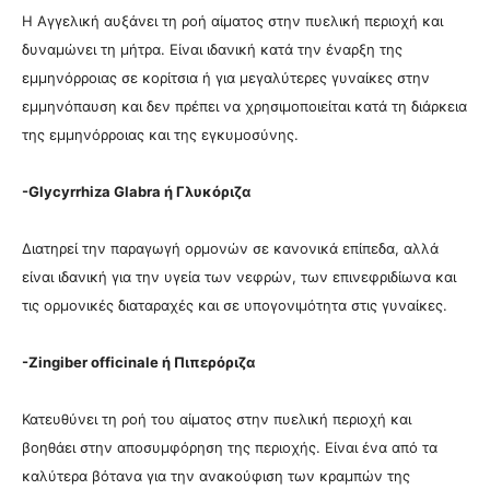
Η Αγγελική αυξάνει τη ροή αίματος στην πυελική περιοχή και
δυναμώνει τη μήτρα. Είναι ιδανική κατά την έναρξη της
εμμηνόρροιας σε κορίτσια ή για μεγαλύτερες γυναίκες στην
εμμηνόπαυση και δεν πρέπει να χρησιμοποιείται κατά τη διάρκεια
της εμμηνόρροιας και της εγκυμοσύνης.
-Glycyrrhiza Glabra ή Γλυκόριζα
Διατηρεί την παραγωγή ορμονών σε κανονικά επίπεδα, αλλά
είναι ιδανική για την υγεία των νεφρών, των επινεφριδίωνα και
τις ορμονικές διαταραχές και σε υπογονιμότητα στις γυναίκες.
-Zingiber officinale ή Πιπερόριζα
Κατευθύνει τη ροή του αίματος στην πυελική περιοχή και
βοηθάει στην αποσυμφόρηση της περιοχής. Είναι ένα από τα
καλύτερα βότανα για την ανακούφιση των κραμπών της