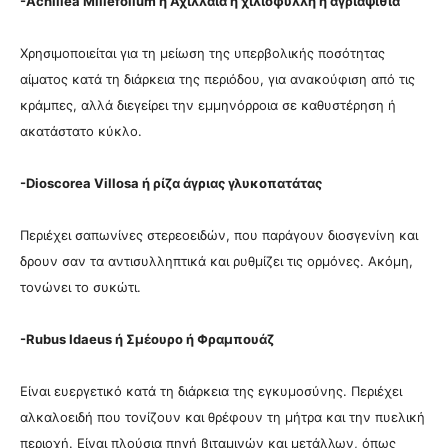
-Achillea Μillefolium ή Αχιλλαία η χιλιόφυλλη ή αγριαψιθιά
Χρησιμοποιείται για τη μείωση της υπερβολικής ποσότητας
αίματος κατά τη διάρκεια της περιόδου, για ανακούφιση από τις
κράμπες, αλλά διεγείρει την εμμηνόρροια σε καθυστέρηση ή
ακατάστατο κύκλο.
-Dioscorea Villosa ή ρίζα άγριας γλυκοπατάτας
Περιέχει σαπωνίνες στερεοειδών, που παράγουν διοσγενίνη και
δρουν σαν τα αντισυλληπτικά και ρυθμίζει τις ορμόνες. Ακόμη,
τονώνει το συκώτι.
-Rubus Idaeus ή Σμέουρο ή Φραμπουάζ
Είναι ευεργετικό κατά τη διάρκεια της εγκυμοσύνης. Περιέχει
αλκαλοειδή που τονίζουν και θρέφουν τη μήτρα και την πυελική
περιοχή. Είναι πλούσια πηγή βιταμινών και μετάλλων, όπως