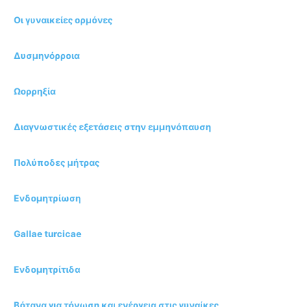
Οι γυναικείες ορμόνες
Δυσμηνόρροια
Ωορρηξία
Διαγνωστικές εξετάσεις στην εμμηνόπαυση
Πολύποδες μήτρας
Ενδομητρίωση
Gallae turcicae
Ενδομητρίτιδα
Βότανα για τόνωση και ενέργεια στις γυναίκες