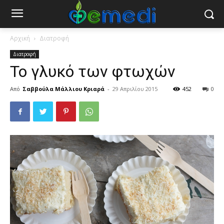
Αρχική
Διατροφή
Διατροφή
Το γλυκό των φτωχών
Από
Σαββούλα Μάλλιου Κριαρά
-
29 Απριλίου 2015
452
0