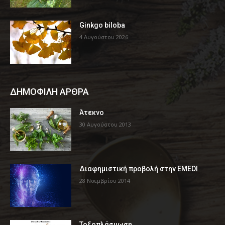
Ginkgo biloba
4 Αυγούστου 2026
ΔΗΜΟΦΙΛΗ ΑΡΘΡΑ
Άτεκνο
30 Αυγούστου 2013
Διαφημιστική προβολή στην EMEDI
28 Νοεμβρίου 2014
Τοξοπλάσμωση