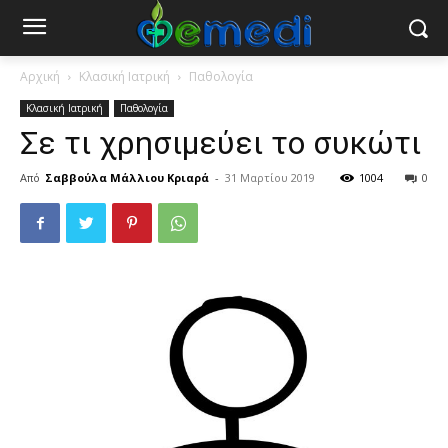
Αρχική
Κλασική Ιατρική
Παθολογία
Κλασική Ιατρική
Παθολογία
Σε τι χρησιμεύει το συκώτι
Από
Σαββούλα Μάλλιου Κριαρά
-
31 Μαρτίου 2019
1004
0