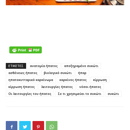
ΕΤΙΚΕΤΕΣ
ανατομία ήπατος
αποξηραμένο συκώτι
ασθένειες ήπατος
βιολογικό συκώτι
ήπαρ
ηπατοκυτταρικό καρκίνωμα
καρκίνος ήπατος
κίρρωση
κίρρωση ήπατος
λειτουργίες ήπατος
νόσοι ήπατος
Οι λειτουργίες του ήπατος
Σε τι χρησιμεύει το συκώτι
συκώτι