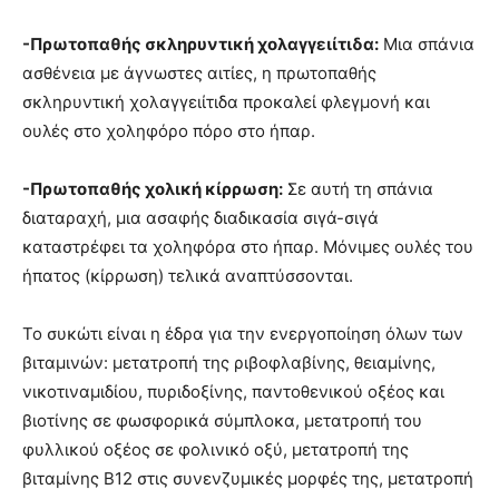
-Πρωτοπαθής σκληρυντική χολαγγειίτιδα:
Μια σπάνια
ασθένεια με άγνωστες αιτίες, η πρωτοπαθής
σκληρυντική χολαγγειίτιδα προκαλεί φλεγμονή και
ουλές στο χοληφόρο πόρο στο ήπαρ.
-Πρωτοπαθής χολική κίρρωση:
Σε αυτή τη σπάνια
διαταραχή, μια ασαφής διαδικασία σιγά-σιγά
καταστρέφει τα χοληφόρα στο ήπαρ. Μόνιμες ουλές του
ήπατος (κίρρωση) τελικά αναπτύσσονται.
Το συκώτι είναι η έδρα για την ενεργοποίηση όλων των
βιταμινών: μετατροπή της ριβοφλαβίνης, θειαμίνης,
νικοτιναμιδίου, πυριδοξίνης, παντοθενικού οξέος και
βιοτίνης σε φωσφορικά σύμπλοκα, μετατροπή του
φυλλικού οξέος σε φολινικό οξύ, μετατροπή της
βιταμίνης Β12 στις συνενζυμικές μορφές της, μετατροπή