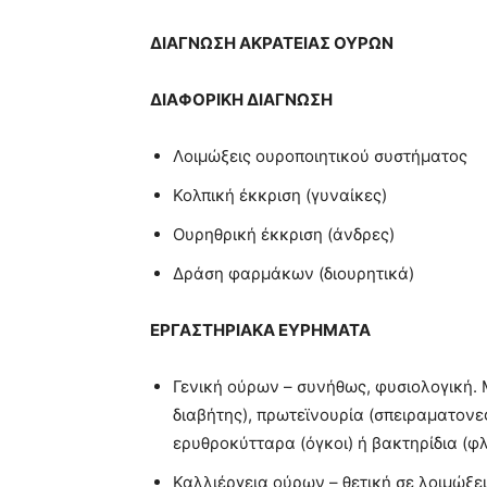
ΔΙΑΓΝΩΣΗ
ΑΚΡΑΤΕΙΑΣ ΟΥΡΩΝ
ΔΙΑΦΟΡΙΚΗ
ΔΙΑΓΝΩΣΗ
Λοιμώξεις ουροποιητικού συστήματος
Κολπική έκκριση (γυναίκες)
Ουρηθρική έκκριση (άνδρες)
Δράση φαρμάκων (διουρητικά)
ΕΡΓΑΣΤΗΡΙΑΚΑ ΕΥΡΗΜΑΤΑ
Γενική ούρων – συνήθως, φυσιολογική. 
διαβήτης), πρωτεϊνουρία (σπειραματονε
ερυθροκύτταρα (όγκοι) ή βακτηρίδια (φ
Καλλιέργεια ούρων – θετική σε λοιμώξε