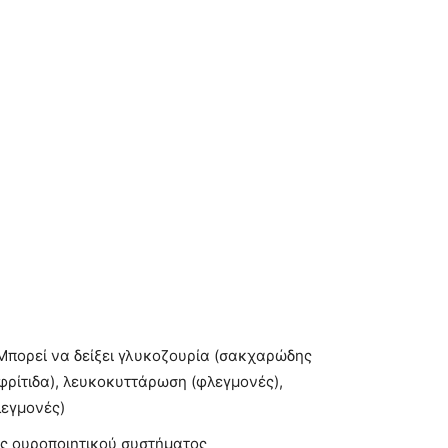
Μπορεί να δείξει γλυκοζουρία (σακχαρώδης
φρίτιδα), λευκοκυττάρωση (φλεγμονές),
λεγμονές)
ις ουροποιητικού συστήματος