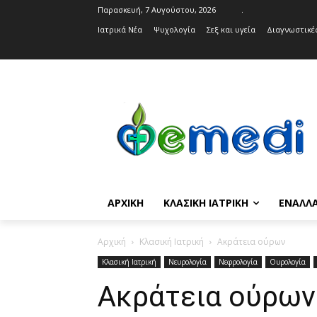
Παρασκευή, 7 Αυγούστου, 2026
.
Ιατρικά Νέα
Ψυχολογία
Σεξ και υγεία
Διαγνωστικές
ΑΡΧΙΚΉ
ΚΛΑΣΙΚΉ ΙΑΤΡΙΚΉ
ΕΝΑΛΛΑ
Αρχική
Κλασική Ιατρική
Ακράτεια ούρων
Κλασική Ιατρική
Νευρολογία
Νεφρολογία
Ουρολογία
Ακράτεια ούρων