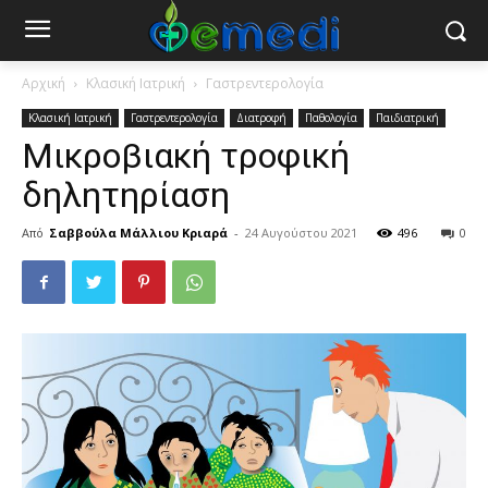
Αρχική
Κλασική Ιατρική
Γαστρεντερολογία
Κλασική Ιατρική
Γαστρεντερολογία
Διατροφή
Παθολογία
Παιδιατρική
Μικροβιακή τροφική
δηλητηρίαση
Από
Σαββούλα Μάλλιου Κριαρά
-
24 Αυγούστου 2021
496
0