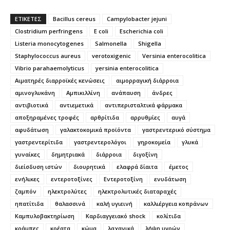
ΕΤΙΚΕΤΕΣ
Bacillus cereus
Campylobacter jejuni
Clostridium perfringens
E coli
Escherichia coli
Listeria monocytogenes
Salmonella
Shigella
Staphylococcus aureus
verotoxigenic
Versinia enterocolitica
Vibrio parahaemolyticus
yersinia enterocolitica
Αιματηρές διαρροϊκές κενώσεις
αιμορραγική διάρροια
αμινογλυκάνη
Αμπικιλλίνη
ανάπαυση
άνδρες
αντιβιοτικά
αντιεμετικά
αντιπερισταλτικά φάρμακα
αποξηραμένες τροφές
αρθρίτιδα
αρρυθμίες
αυγά
αφυδάτωση
γαλακτοκομικά προϊόντα
γαστρεντερικό σύστημα
γαστρεντερίτιδα
γαστρεντερολόγοι
γηροκομεία
γλυκά
γυναίκες
δημητριακά
διάρροια
διγοξίνη
διείσδυση ιστών
διουρητικά
ελαφρά δίαιτα
έμετος
ενήλικες
εντεροτοξίνες
Εντεροτοξίνη
ενυδάτωση
ζαμπόν
ηλεκτρολύτες
ηλεκτρολυτικές διαταραχές
ηπατίτιδα
θαλασσινά
καλή υγιεινή
καλλιέργεια κοπράνων
Καμπυλοβακτηρίωση
Καρδιαγγειακό shock
κολίτιδα
κράμπες
κρέατα
κώμα
λαχανικά
λήψη υγρών