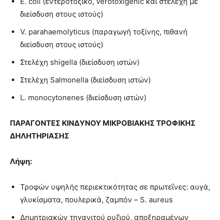
E. coli (εντεροτοξικό, verotoxigenic και στελέχη με
διείσδυση στους ιστούς)
V. parahaemolyticus (παραγωγή τοξίνης, πιθανή
διείσδυση στους ιστούς)
Στελέχη shigella (διείσδυση ιστών)
Στελέχη Salmonella (διείσδυση ιστών)
L. monocytonenes (διείσδυση ιστών)
ΠΑΡΑΓΟΝΤΕΣ ΚΙΝΔΥΝΟΥ
ΜΙΚΡΟΒΙΑΚΗΣ ΤΡΟΦΙΚΗΣ
ΔΗΛΗΤΗΡΙΑΣΗΣ
Λήψη:
Τροφών υψηλής περιεκτικότητας σε πρωτεΐνες: αυγά,
γλυκίσματα, πουλερικά, ζαμπόν – S. aureus
Δημητριακών τηγανιτού ρυζιού, αποξηραμένων