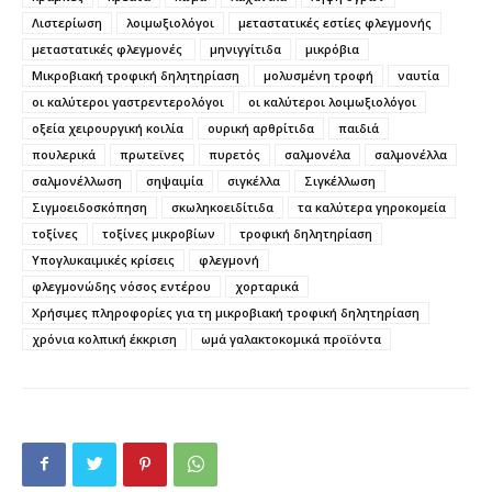
Λιστερίωση
λοιμωξιολόγοι
μεταστατικές εστίες φλεγμονής
μεταστατικές φλεγμονές
μηνιγγίτιδα
μικρόβια
Μικροβιακή τροφική δηλητηρίαση
μολυσμένη τροφή
ναυτία
οι καλύτεροι γαστρεντερολόγοι
οι καλύτεροι λοιμωξιολόγοι
οξεία χειρουργική κοιλία
ουρική αρθρίτιδα
παιδιά
πουλερικά
πρωτεϊνες
πυρετός
σαλμονέλα
σαλμονέλλα
σαλμονέλλωση
σηψαιμία
σιγκέλλα
Σιγκέλλωση
Σιγμοειδοσκόπηση
σκωληκοειδίτιδα
τα καλύτερα γηροκομεία
τοξίνες
τοξίνες μικροβίων
τροφική δηλητηρίαση
Υπογλυκαιμικές κρίσεις
φλεγμονή
φλεγμονώδης νόσος εντέρου
χορταρικά
Χρήσιμες πληροφορίες για τη μικροβιακή τροφική δηλητηρίαση
χρόνια κολπική έκκριση
ωμά γαλακτοκομικά προϊόντα