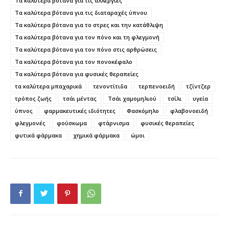
Τα καλύτερα βότανα για τις αλλεργίες
Τα καλύτερα βότανα για τις διαταραχές ύπνου
Τα καλύτερα βότανα για το στρες και την κατάθλιψη
Τα καλύτερα βότανα για τον πόνο και τη φλεγμονή
Τα καλύτερα βότανα για τον πόνο στις αρθρώσεις
Τα καλύτερα βότανα για τον πονοκέφαλο
Τα καλύτερα βότανα για φυσικές θεραπείες
τα καλύτερα μπαχαρικά
τενοντίτιδα
τερπενοειδή
τζίντζερ
τρόπος ζωής
τσάι μέντας
Τσάι χαμομηλιού
τσίλι
υγεία
ύπνος
φαρμακευτικές ιδιότητες
Φασκόμηλο
φλαβονοειδή
φλεγμονές
φούσκωμα
φτάρνισμα
φυσικές θεραπείες
φυτικά φάρμακα
χημικά φάρμακα
ώμοι