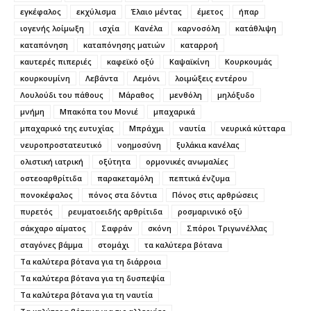
εγκέφαλος
εκχύλισμα
Έλαιο μέντας
έμετος
ήπαρ
ιογενής λοίμωξη
ισχία
Κανέλα
καρνοσόλη
κατάθλιψη
καταπόνηση
καταπόνησης ματιών
καταρροή
καυτερές πιπεριές
καφεϊκό οξύ
Καψαϊκίνη
Κουρκουμάς
κουρκουμίνη
Λεβάντα
Λεμόνι
λοιμώξεις εντέρου
Λουλούδι του πάθους
Μάραθος
μενθόλη
μηλόξυδο
μνήμη
Μπακόπα του Μονιέ
μπαχαρικά
μπαχαρικό της ευτυχίας
Μπράχμι
ναυτία
νευρικά κύτταρα
νευροπροστατευτικό
νοημοσύνη
ξυλάκια κανέλας
ολιστική ιατρική
οξύτητα
ορμονικές ανωμαλίες
οστεοαρθρίτιδα
παρακεταμόλη
πεπτικά ένζυμα
πονοκέφαλος
πόνος στα δόντια
Πόνος στις αρθρώσεις
πυρετός
ρευματοειδής αρθρίτιδα
ροσμαρινικό οξύ
σάκχαρο αίματος
Σαφράν
σκόνη
Σπόροι Τριγωνέλλας
σταγόνες βάμμα
στομάχι
τα καλύτερα βότανα
Τα καλύτερα βότανα για τη διάρροια
Τα καλύτερα βότανα για τη δυσπεψία
Τα καλύτερα βότανα για τη ναυτία