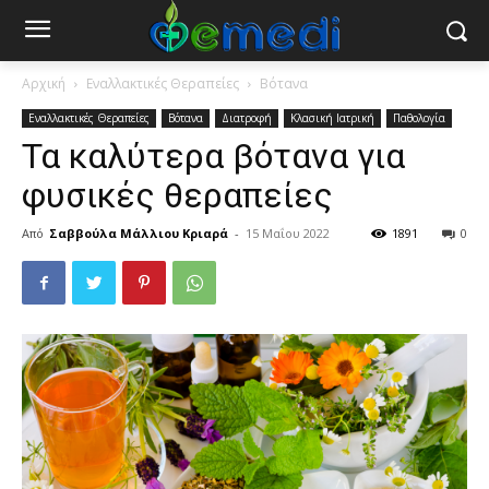
Αρχική
Εναλλακτικές Θεραπείες
Βότανα
Εναλλακτικές Θεραπείες
Βότανα
Διατροφή
Κλασική Ιατρική
Παθολογία
Τα καλύτερα βότανα για
φυσικές θεραπείες
Από
Σαββούλα Μάλλιου Κριαρά
-
15 Μαΐου 2022
1891
0