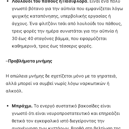
Λουλούδι του πάθους ή Πασιφλόρα.
Είναι ένα πολύ
γνωστό βότανο για την αϋπνία που εμφανίζεται λόγω
ψυχικής καταπόνησης, υπερβολικής εργασίας ή
άγχους. Ένα φλιτζάνι τσάι από λουλούδι του πάθους,
τρεις φορές την ημέρα συνιστάται για την αϋπνία ή
30 έως 40 σταγόνες βάμμα, που εφαρμόζεται
καθημερινά, τρεις έως τέσσερις φορές.
–
Προβλήματα μνήμης
Η απώλεια μνήμης δε σχετίζεται μόνο με τα γηρατειά,
αλλά μπορεί να συμβεί νωρίς λόγω ναρκωτικών ή
αλκοόλ.
Μπράχμι.
Το ενεργό συστατικό βακοσίδες είναι
γνωστό ότι είναι νευροπροστατευτικό και επηρεάζει
θετικά τον εγκεφαλικό ιστό διεγείροντας την
αναγέννηση των κυττάρων. Βοηθά στη βελτίωση της