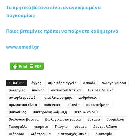
Τα κρητικά βότανα είναι αναγνωρισμένα
παγκοσμίως
Ποιες βιταμίνες πρέπει να παίρνετε καθημερινά
www.emedi.gr
ΕΤΙΚΕΤΕΣ
άγχος
αιμοφόρα αγγεία
αλκοόλ
αλλαγή καιρού
αλλεργίες
Ανανάς
αντικαταθλιπτικά
Αντιοξειδωτικά
αντιφλεγμονώδη
απώλεια μνήμης
αρθρώσεις
αρωματικά έλαια
ασθένειες
αϋπνία
αυτοεκτίμηση
βακοσίδες
βακτηριακή λοίμωξη
βετουλικό οξύ
βιολογικά βότανα
βιολογικά μπαχαρικά
βότανα
βρομελίνη
Γαρύφαλλο
γεύματα
Γκίνγκο
γόνατα
Δεντρολίβανο
Διάρροια
διάστρεμμα
διαταραχές ύπνου
Δυσπεψία