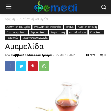
Αρχική
Αισθητική και υγεία
Αισθητική και υγεία
Εναλλακτικές Θεραπείες
Βότανα
Κλασική Ιατρική
Γαστρεντερολογία
Δερματολογία
Κτηνιατρική
Λοιμωξιολογία
Ογκολογία
Παθολογία
Ωτορινολαρυγγολογία
Αμαμελίδα
Από
Σαββούλα Μάλλιου Κριαρά
-
25 Μαΐου 2022
919
0