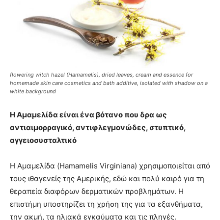
flowering witch hazel (Hamamelis), dried leaves, cream and essence for
homemade skin care cosmetics and bath additive, isolated with shadow on a
white background
Η Aμαμελίδα είναι ένα βότανο που δρα ως
αντιαιμορραγικό, αντιφλεγμονώδες, στυπτικό,
αγγειοσυσταλτικό
Η Aμαμελίδα (Hamamelis Virginiana) χρησιμοποιείται από
τους ιθαγενείς της Αμερικής, εδώ και πολύ καιρό για τη
θεραπεία διαφόρων δερματικών προβλημάτων. Η
επιστήμη υποστηρίζει τη χρήση της για τα εξανθήματα,
την ακμή, τα ηλιακά εγκαύματα και τις πληγές.