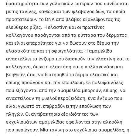
δραστηριότητα των γαλατικών εστέρων που συνδέονται
με τις τανίνες, καθώς και των φλαβονοειδών, τα οποία
προστατεύουν το DNA από βλάβες εξαλείφοντας τις
ελεύθερες ρίζες. Η ελαστίνη και οι πρωτεΐνες
κολλαγόνου παράγονται από τα κύτταρα του δέρματος
και είναι απαραίτητες για να δώσουν στο δέρμα την
ελαστικότητα και τη σφριγηλότητα. Η αμαμελίδα
αναστέλλει τα ένζυμα που διασπούν την ελαστίνη και το
κολλαγόνο, όπως η ελαστάση και η κολλαγενάση και
βοηθούν, έτσι, να διατηρηθεί το δέρμα ελαστικό και
επίσης προάγουν και την επούλωση. Οι πολυφαινόλες
που εξάγονται από την αμαμελίδα μπορούν, επίσης, να
αναστείλουν τη μυελοϋπεροξειδάση, ένα ένζυμο που
είναι γνωστό ότι επιβραδύνει την επούλωση των
πληγών. Οι αντιβακτηριακές ιδιότητες των
εκχυλισμάτων αμαμελίδας οφείλονται στην αλκοόλη
που περιέχουν. Μία τανίνη στο εκχύλισμα αμαμελίδας, η