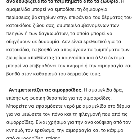
ανακουφίζει από τα τσιμπήματα από τα ζωύφια.
Η
αμαμελίδα μπορεί να εμποδίσει τη δημιουργία
περίσσειας βακτηρίων στην επιφάνεια του δέρματος του
κατοικίδιου ζώου σας, συμπεριλαμβανομένων των
πληγών ή των δαγκωμάτων, τα οποία μπορεί να
οδηγήσουν σε δυσοσμία. Δεν είναι ερεθιστικό για τα
κατοικίδια, τα βοηθά να αποφύγουν τα τσιμπήματα των
ζωυφίων απωθώντας τα κουνούπια και άλλα έντομα,
μπορεί να επιβραδύνει τον κνησμό ή την αιμορραγία και
βοηθά στον καθαρισμό του δέρματός τους.
–
Αντιμετωπίζει τις αιμορροΐδες.
Η αμαμελίδα δρα,
επίσης ως φυσική θεραπεία για τις αιμορροΐδες.
Μπορείτε να εφαρμόσετε νερό με αμαμελίδα στο δέρμα
για να μειώσετε τον πόνο και τη φλεγμονή που από τις
αιμορροΐδες. Είναι χρήσιμο για την ανακούφιση από τον
κνησμό, τον ερεθισμό, την αιμορραγία και το κάψιμο
από αιμορροΐδες, επίσης.