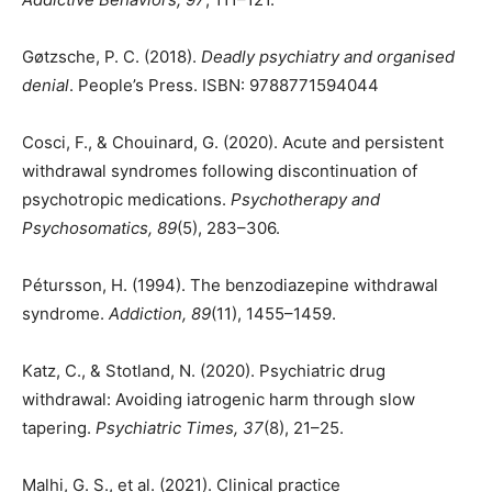
Gøtzsche, P. C. (2018).
Deadly psychiatry and organised
denial
. People’s Press. ISBN: 9788771594044
Cosci, F., & Chouinard, G. (2020). Acute and persistent
withdrawal syndromes following discontinuation of
psychotropic medications.
Psychotherapy and
Psychosomatics, 89
(5), 283–306.
Pétursson, H. (1994). The benzodiazepine withdrawal
syndrome.
Addiction, 89
(11), 1455–1459.
Katz, C., & Stotland, N. (2020). Psychiatric drug
withdrawal: Avoiding iatrogenic harm through slow
tapering.
Psychiatric Times, 37
(8), 21–25.
Malhi, G. S., et al. (2021). Clinical practice