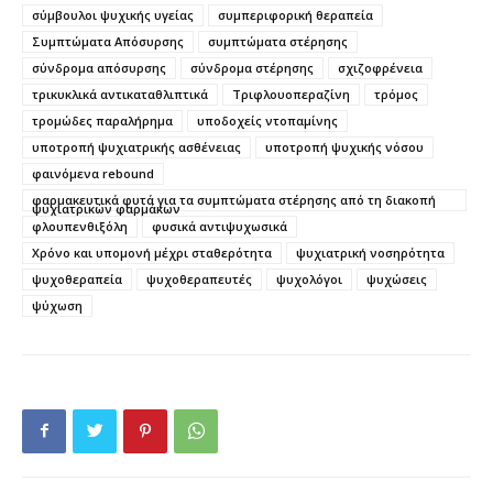
σύμβουλοι ψυχικής υγείας
συμπεριφορική θεραπεία
Συμπτώματα Απόσυρσης
συμπτώματα στέρησης
σύνδρομα απόσυρσης
σύνδρομα στέρησης
σχιζοφρένεια
τρικυκλικά αντικαταθλιπτικά
Τριφλουοπεραζίνη
τρόμος
τρομώδες παραλήρημα
υποδοχείς ντοπαμίνης
υποτροπή ψυχιατρικής ασθένειας
υποτροπή ψυχικής νόσου
φαινόμενα rebound
φαρμακευτικά φυτά για τα συμπτώματα στέρησης από τη διακοπή
ψυχιατρικών φαρμάκων
φλουπενθιξόλη
φυσικά αντιψυχωσικά
Χρόνο και υπομονή μέχρι σταθερότητα
ψυχιατρική νοσηρότητα
ψυχοθεραπεία
ψυχοθεραπευτές
ψυχολόγοι
ψυχώσεις
ψύχωση