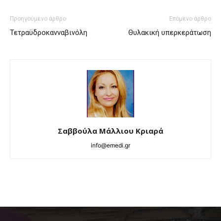
Προηγούμενο άρθρο
Επόμενο άρθρο
Τετραϋδροκανναβινόλη
Θυλακική υπερκεράτωση
Σαββούλα Μάλλιου Κριαρά
info@emedi.gr