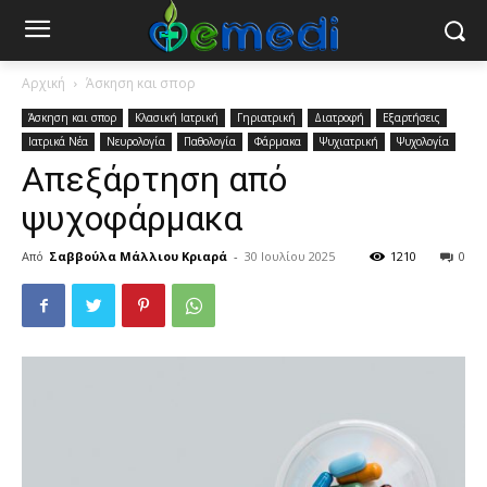
Αρχική
Άσκηση και σπορ
Άσκηση και σπορ
Κλασική Ιατρική
Γηριατρική
Διατροφή
Εξαρτήσεις
Ιατρικά Νέα
Νευρολογία
Παθολογία
Φάρμακα
Ψυχιατρική
Ψυχολογία
Απεξάρτηση από
ψυχοφάρμακα
Από
Σαββούλα Μάλλιου Κριαρά
-
30 Ιουλίου 2025
1210
0