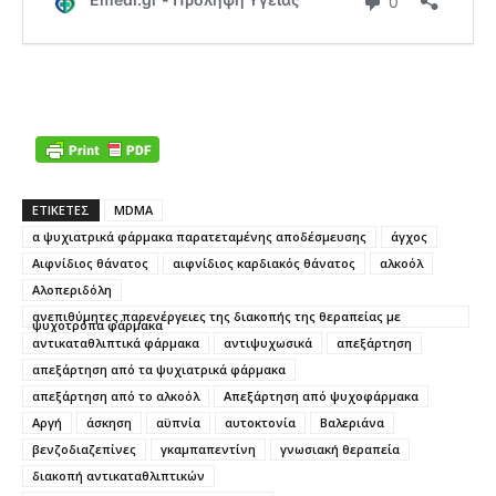
ΕΤΙΚΕΤΕΣ
MDMA
α ψυχιατρικά φάρμακα παρατεταμένης αποδέσμευσης
άγχος
Αιφνίδιος θάνατος
αιφνίδιος καρδιακός θάνατος
αλκοόλ
Αλοπεριδόλη
ανεπιθύμητες παρενέργειες της διακοπής της θεραπείας με
ψυχοτρόπα φάρμακα
αντικαταθλιπτικά φάρμακα
αντιψυχωσικά
απεξάρτηση
απεξάρτηση από τα ψυχιατρικά φάρμακα
απεξάρτηση από το αλκοόλ
Απεξάρτηση από ψυχοφάρμακα
Αργή
άσκηση
αϋπνία
αυτοκτονία
Βαλεριάνα
βενζοδιαζεπίνες
γκαμπαπεντίνη
γνωσιακή θεραπεία
διακοπή αντικαταθλιπτικών