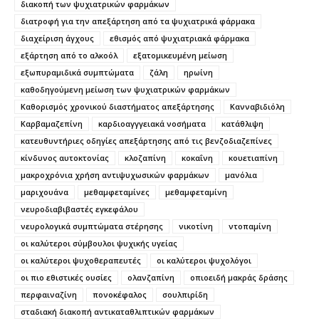
διακοπή των ψυχιατρικών φαρμάκων
διατροφή για την απεξάρτηση από τα ψυχιατρικά φάρμακα
διαχείριση άγχους
εθισμός από ψυχιατριακά φάρμακα
εξάρτηση από το αλκοόλ
εξατομικευμένη μείωση
εξωπυραμιδικά συμπτώματα
ζάλη
ηρωίνη
καθοδηγούμενη μείωση των ψυχιατρικών φαρμάκων
Καθορισμός χρονικού διαστήματος απεξάρτησης
Κανναβιδιόλη
Καρβαμαζεπίνη
καρδιοαγγγειακά νοσήματα
κατάθλιψη
κατευθυντήριες οδηγίες απεξάρτησης από τις βενζοδιαζεπίνες
κίνδυνος αυτοκτονίας
κλοζαπίνη
κοκαΐνη
κουετιαπίνη
μακροχρόνια χρήση αντιψυχωσικών φαρμάκων
μανόλια
μαριχουάνα
μεθαμφεταμίνες
μεθαμφεταμίνη
νευροδιαβιβαστές εγκεφάλου
νευρολογικά συμπτώματα στέρησης
νικοτίνη
ντοπαμίνη
οι καλύτεροι σύμβουλοι ψυχικής υγείας
οι καλύτεροι ψυχοθεραπευτές
οι καλύτεροι ψυχολόγοι
οι πιο εθιστικές ουσίες
ολανζαπίνη
οπιοειδή μακράς δράσης
περφαιναζίνη
πονοκέφαλος
σουλπιρίδη
σταδιακή διακοπή αντικαταθλιπτικών φαρμάκων