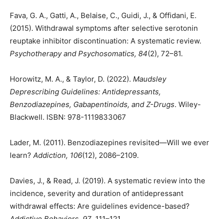
Fava, G. A., Gatti, A., Belaise, C., Guidi, J., & Offidani, E.
(2015). Withdrawal symptoms after selective serotonin
reuptake inhibitor discontinuation: A systematic review.
Psychotherapy and Psychosomatics, 84
(2), 72–81.
Horowitz, M. A., & Taylor, D. (2022).
Maudsley
Deprescribing Guidelines: Antidepressants,
Benzodiazepines, Gabapentinoids, and Z-Drugs
. Wiley-
Blackwell. ISBN: 978-1119833067
Lader, M. (2011). Benzodiazepines revisited—Will we ever
learn?
Addiction, 106
(12), 2086–2109.
Davies, J., & Read, J. (2019). A systematic review into the
incidence, severity and duration of antidepressant
withdrawal effects: Are guidelines evidence-based?
Addictive Behaviors, 97
, 111–121.