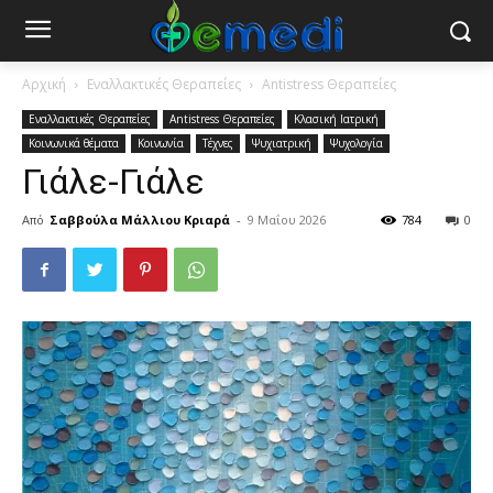
Αρχική
Εναλλακτικές Θεραπείες
Antistress Θεραπείες
Εναλλακτικές Θεραπείες
Antistress Θεραπείες
Κλασική Ιατρική
Κοινωνικά θέματα
Κοινωνία
Τέχνες
Ψυχιατρική
Ψυχολογία
Γιάλε-Γιάλε
Από
Σαββούλα Μάλλιου Κριαρά
-
9 Μαΐου 2026
784
0