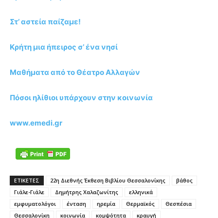
Στ’ αστεία παίζαμε!
Κρήτη μια ήπειρος σ’ ένα νησί
Μαθήματα από το Θέατρο Αλλαγών
Πόσοι ηλίθιοι υπάρχουν στην κοινωνία
www.emedi.gr
ΕΤΙΚΕΤΕΣ
22η Διεθνής Έκθεση Βιβλίου Θεσσαλονίκης
βάθος
Γιάλε-Γιάλε
Δημήτρης Χαλαζωνίτης
ελληνικά
εμφυματολόγοι
ένταση
ηρεμία
Θερμαϊκός
Θεσπέσια
Θεσσαλονίκη
κοινωνία
κομψότητα
κραυγή