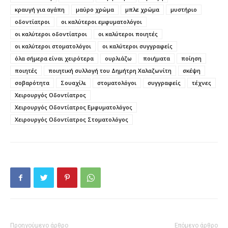
κραυγή για αγάπη
μαύρο χρώμα
μπλε χρώμα
μυστήριο
οδοντίατροι
οι καλύτεροι εμφυματολόγοι
οι καλύτεροι οδοντίατροι
οι καλύτεροι ποιητές
οι καλύτεροι στοματολόγοι
οι καλύτεροι συγγραφείς
όλα σήμερα είναι χειρότερα
ουρλιάζω
ποιήματα
ποίηση
ποιητές
ποιητική συλλογή του Δημήτρη Χαλαζωνίτη
σκέψη
σοβαρότητα
Σουαχίλι
στοματολόγοι
συγγραφείς
τέχνες
Χειρουργός Οδοντίατρος
Χειρουργός Οδοντίατρος Εμφυματολόγος
Χειρουργός Οδοντίατρος Στοματολόγος
Προηγούμενο άρθρο
Επόμενο άρθρο