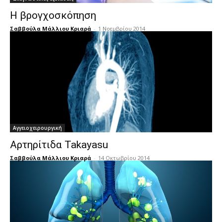
Η βρογχοσκόπηση
Σαββούλα Μάλλιου Κριαρά
-
1 Νοεμβρίου 2014
Αγγειοχειρουργική
Αρτηρίτιδα Takayasu
Σαββούλα Μάλλιου Κριαρά
-
14 Οκτωβρίου 2014