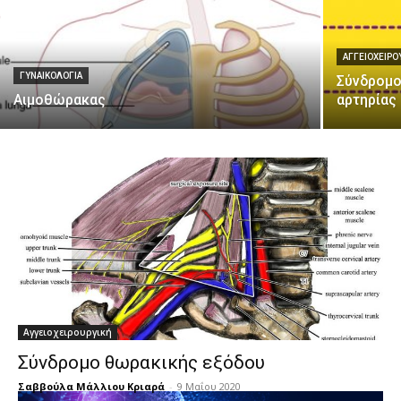
ΑΓΓΕΙΟΧΕΙΡΟ
ΓΥΝΑΙΚΟΛΟΓΊΑ
Σύνδρομο
Αιμοθώρακας
αρτηρίας
Αγγειοχειρουργική
Σύνδρομο θωρακικής εξόδου
Σαββούλα Μάλλιου Κριαρά
-
9 Μαΐου 2020