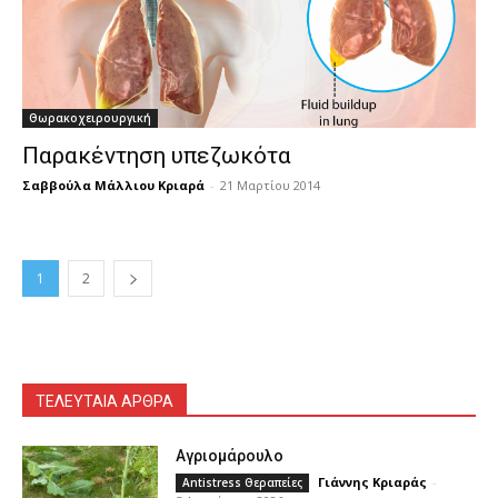
Θωρακοχειρουργική
Παρακέντηση υπεζωκότα
Σαββούλα Μάλλιου Κριαρά
-
21 Μαρτίου 2014
1
2
ΤΕΛΕΥΤΑΙΑ ΑΡΘΡΑ
Αγριομάρουλο
Γιάννης Κριαράς
-
Antistress Θεραπείες