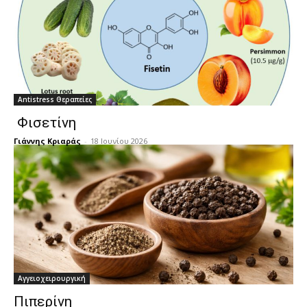
Antistress Θεραπείες
Φισετίνη
Γιάννης Κριαράς
-
18 Ιουνίου 2026
Αγγειοχειρουργική
Πιπερίνη