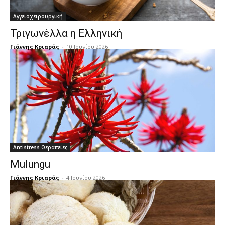
Αγγειοχειρουργική
Τριγωνέλλα η Ελληνική
Γιάννης Κριαράς
-
10 Ιουνίου 2026
Antistress Θεραπείες
Mulungu
Γιάννης Κριαράς
-
4 Ιουνίου 2026