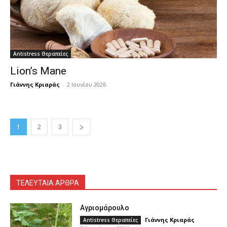
Antistress Θεραπείες
Lion’s Mane
Γιάννης Κριαράς
-
2 Ιουνίου 2026
1
2
3
ΤΕΛΕΥΤΑΙΑ ΑΡΘΡΑ
Αγριομάρουλο
Γιάννης Κριαράς
-
Antistress Θεραπείες