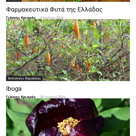
Φαρμακευτικά Φυτά της Ελλάδας
Γιάννης Κριαράς
-
4 Ιουλίου 2026
Antistress Θεραπείες
Iboga
Γιάννης Κριαράς
-
28 Ιουνίου 2026