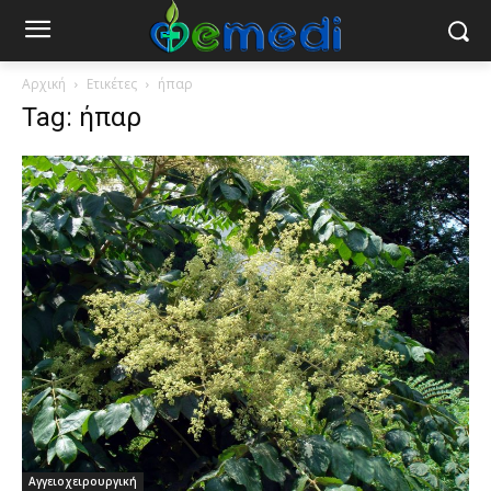
Αρχική
Ετικέτες
ήπαρ
Tag: ήπαρ
Αγγειοχειρουργική