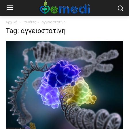
Αρχική
Ετικέτες
αγγειοστατίνη
Tag: αγγειοστατίνη