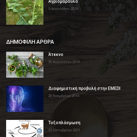
Αγριομάρουλο
5 Αυγούστου 2026
ΔΗΜΟΦΙΛΗ ΑΡΘΡΑ
Άτεκνο
30 Αυγούστου 2013
Διαφημιστική προβολή στην EMEDI
28 Νοεμβρίου 2014
Τοξοπλάσμωση
25 Οκτωβρίου 2021