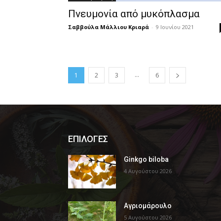
Πνευμονία από μυκόπλασμα
Σαββούλα Μάλλιου Κριαρά
-
9 Ιουνίου 2021
...
1
2
3
6
ΕΠΙΛΟΓΕΣ
Ginkgo biloba
4 Αυγούστου 2026
Αγριομάρουλο
5 Αυγούστου 2026