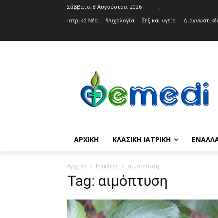
Σάββατο, 8 Αυγούστου, 2026
.
Ιατρικά Νέα
Ψυχολογία
Σεξ και υγεία
Διαγνωστικές
ΑΡΧΙΚΉ
ΚΛΑΣΙΚΉ ΙΑΤΡΙΚΉ
ΕΝΑΛΛΑ
Αρχική
Ετικέτες
αιμόπτυση
Tag: αιμόπτυση