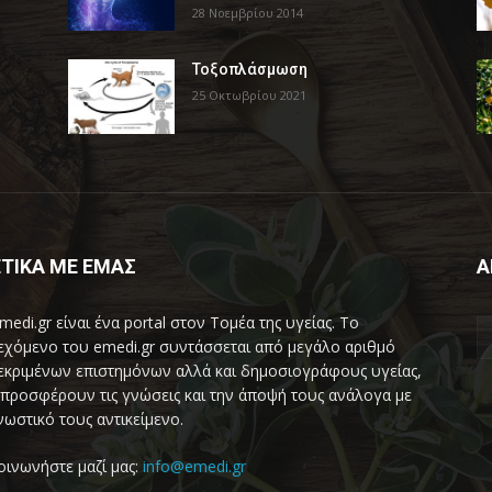
28 Νοεμβρίου 2014
Τοξοπλάσμωση
25 Οκτωβρίου 2021
ΤΙΚΑ ΜΕ ΕΜΑΣ
Α
medi.gr είναι ένα portal στον Τομέα της υγείας. Το
εχόμενο του emedi.gr συντάσσεται από μεγάλο αριθμό
εκριμένων επιστημόνων αλλά και δημοσιογράφους υγείας,
προσφέρουν τις γνώσεις και την άποψή τους ανάλογα με
νωστικό τους αντικείμενο.
οινωνήστε μαζί μας:
info@emedi.gr