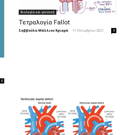
Βιολογία και γενετική
Τετραλογία Fallot
Σαββούλα Μάλλιου Κριαρά
-
11 Οκτωβρίου 2021
0
0