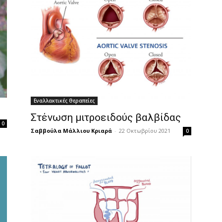
Εναλλακτικές Θεραπείες
Στένωση μιτροειδούς βαλβίδας
0
Σαββούλα Μάλλιου Κριαρά
-
22 Οκτωβρίου 2021
0