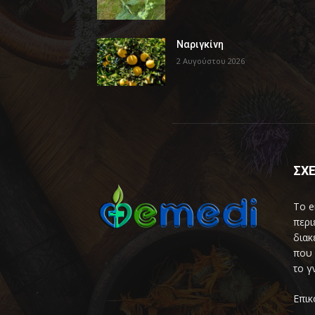
Ναριγκίνη
2 Αυγούστου 2026
ΣΧΕ
Το e
περι
διακ
που 
το γ
Επικ