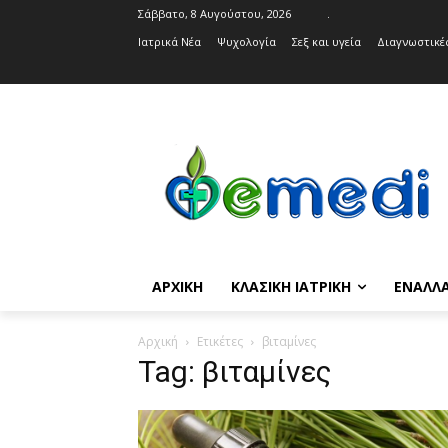
Σάββατο, 8 Αυγούστου, 2026
.
Ιατρικά Νέα
Ψυχολογία
Σεξ και υγεία
Διαγνωστικές
ΑΡΧΙΚΉ
ΚΛΑΣΙΚΉ ΙΑΤΡΙΚΉ
ΕΝΑΛΛΑ
Αρχική
Ετικέτες
βιταμίνες
Tag: βιταμίνες