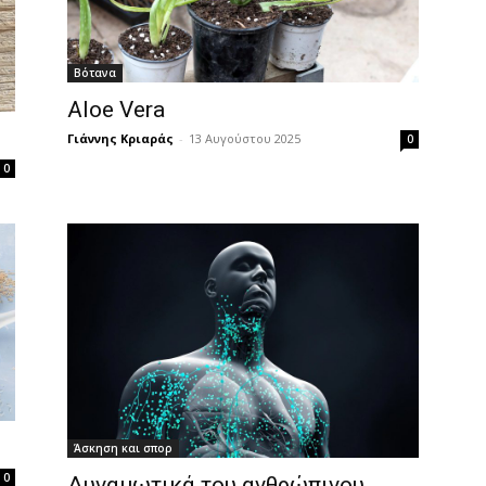
Βότανα
Aloe Vera
Γιάννης Κριαράς
-
13 Αυγούστου 2025
0
0
Άσκηση και σπορ
0
Δυναμωτικά του ανθρώπινου