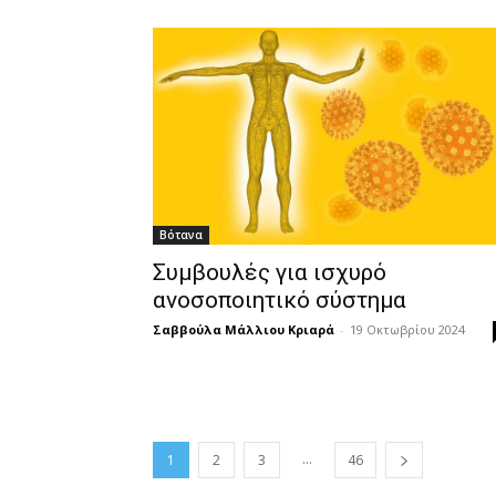
Βότανα
Συμβουλές για ισχυρό
ανοσοποιητικό σύστημα
Σαββούλα Μάλλιου Κριαρά
-
19 Οκτωβρίου 2024
...
1
2
3
46