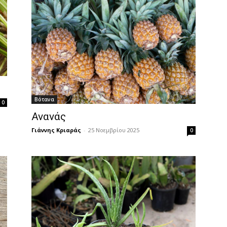
Βότανα
0
Ανανάς
Γιάννης Κριαράς
-
25 Νοεμβρίου 2025
0