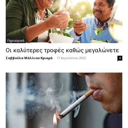
Γηριατρική
Οι καλύτερες τροφές καθώς μεγαλώνετε
Σαββούλα Μάλλιου Κριαρά
-
17 Αυγούστου 2022
0