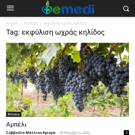
Αρχική
Ετικέτες
εκφύλιση ωχράς κηλίδος
Tag: εκφύλιση ωχράς κηλίδος
Βότανα
Αμπέλι
Σαββούλα Μάλλιου Κριαρά
-
28 Νοεμβρίου 2022
0