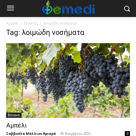
Αρχική
Ετικέτες
λοιμώδη νοσήματα
Tag: λοιμώδη νοσήματα
Βότανα
Αμπέλι
Σαββούλα Μάλλιου Κριαρά
-
28 Νοεμβρίου 2022
0