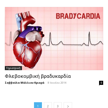
Γηριατρική
Φλεβοκομβική βραδυκαρδία
Σαββούλα Μάλλιου Κριαρά
-
8 Ιουνίου 2014
0
1
2
3