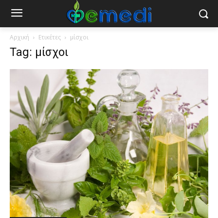
Αρχική
Ετικέτες
μίσχοι
Tag: μίσχοι