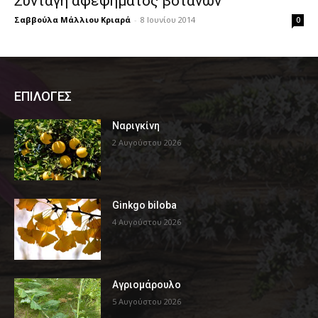
Συνταγή αφεψήματος βοτάνων
Σαββούλα Μάλλιου Κριαρά
-
8 Ιουνίου 2014
0
ΕΠΙΛΟΓΕΣ
Ναριγκίνη
2 Αυγούστου 2026
Ginkgo biloba
4 Αυγούστου 2026
Αγριομάρουλο
5 Αυγούστου 2026