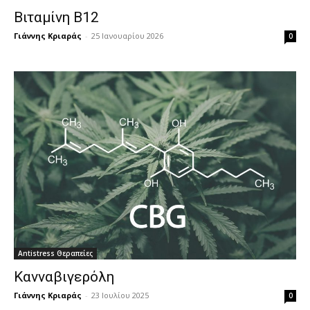
Βιταμίνη Β12
Γιάννης Κριαράς
-
25 Ιανουαρίου 2026
0
Antistress Θεραπείες
Κανναβιγερόλη
Γιάννης Κριαράς
-
23 Ιουλίου 2025
0