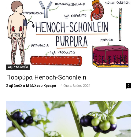
Αιματολογία
Πορφύρα Henoch-Schonlein
Σαββούλα Μάλλιου Κριαρά
-
4 Οκτωβρίου 2021
0