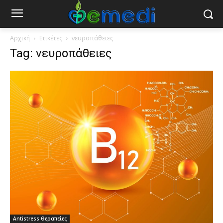
Αρχική
Ετικέτες
νευροπάθειες
Tag: νευροπάθειες
Antistress Θεραπείες