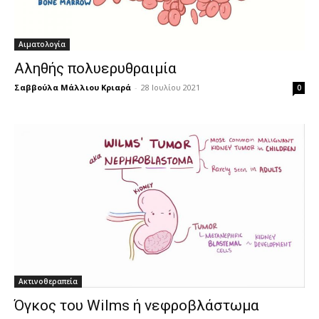
Αιματολογία
Αληθής πολυερυθραιμία
Σαββούλα Μάλλιου Κριαρά
-
28 Ιουλίου 2021
0
Ακτινοθεραπεία
Όγκος του Wilms ή νεφροβλάστωμα