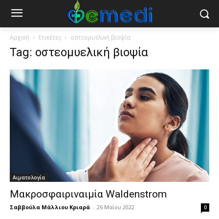
Αρχική
Ετικέτες
οστεομυελική βιοψία
Tag: οστεομυελική βιοψία
Αιματολογία
Μακροσφαιριναιμία Waldenstrom
Σαββούλα Μάλλιου Κριαρά
-
26 Μαΐου 2022
0