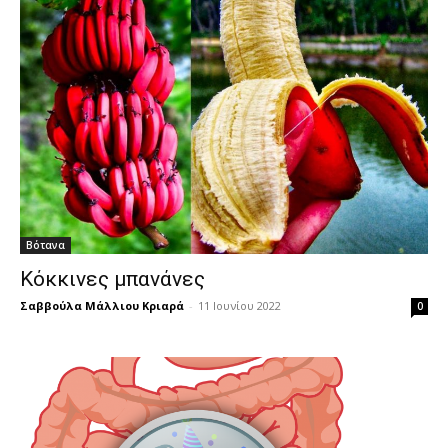
Βότανα
Κόκκινες μπανάνες
Σαββούλα Μάλλιου Κριαρά
-
11 Ιουνίου 2022
0