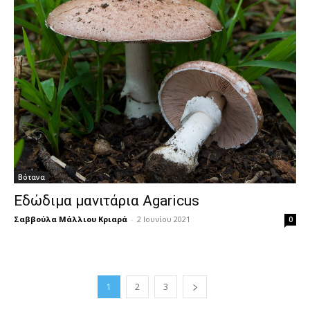
Βότανα
Εδώδιμα μανιτάρια Agaricus
Σαββούλα Μάλλιου Κριαρά
-
2 Ιουνίου 2021
0
1
2
3