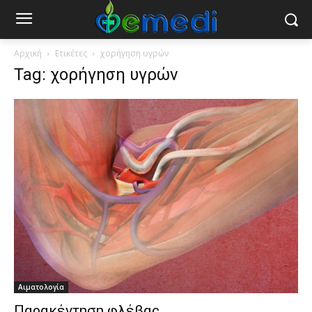
Αρχική
Ετικέτες
χορήγηση υγρών
Tag: χορήγηση υγρών
Αιματολογία
Παρακέντηση φλέβας