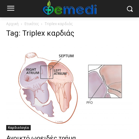
Αρχική
Ετικέτες
Triplex καρδιάς
Tag: Triplex καρδιάς
Καρδιολογία
Ανοικτό ωοειδές τρήμα