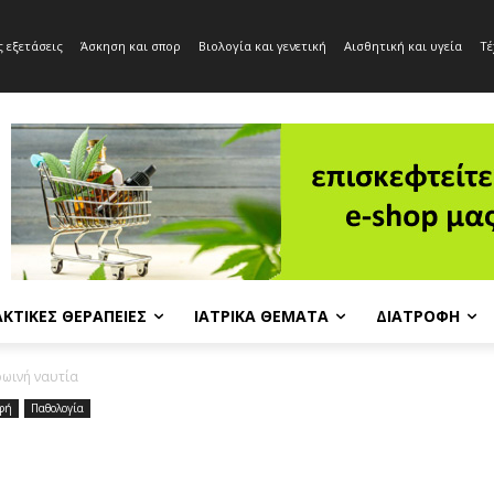
 εξετάσεις
Άσκηση και σπορ
Βιολογία και γενετική
Αισθητική και υγεία
Τέ
ΚΤΙΚΈΣ ΘΕΡΑΠΕΊΕΣ
ΙΑΤΡΙΚΆ ΘΈΜΑΤΑ
ΔΙΑΤΡΟΦΉ
ωινή ναυτία
φή
Παθολογία