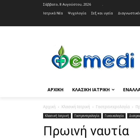
Σάββατο, 8 Αυγούστου, 2026
.
Ιατρικά Νέα
Ψυχολογία
Σεξ και υγεία
Διαγνωστικές
ΑΡΧΙΚΉ
ΚΛΑΣΙΚΉ ΙΑΤΡΙΚΉ
ΕΝΑΛΛΑ
Αρχική
Κλασική Ιατρική
Γαστρεντερολογία
Πρ
Κλασική Ιατρική
Γαστρεντερολογία
Γυναικολογία
Διατρο
Πρωινή ναυτία