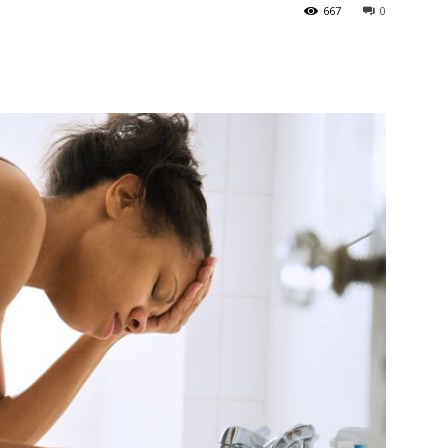
667
0