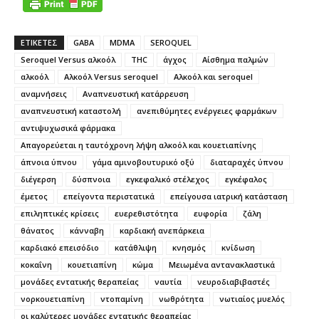
ΕΤΙΚΕΤΕΣ
GABA
MDMA
SEROQUEL
Seroquel Versus αλκοόλ
THC
άγχος
Αίσθημα παλμών
αλκοόλ
Αλκοόλ Versus seroquel
Αλκοόλ και seroquel
αναμνήσεις
Αναπνευστική κατάρρευση
αναπνευστική καταστολή
ανεπιθύμητες ενέργειες φαρμάκων
αντιψυχωσικά φάρμακα
Απαγορεύεται η ταυτόχρονη λήψη αλκοόλ και κουετιαπίνης
άπνοια ύπνου
γάμα αμινοβουτυρικό οξύ
διαταραχές ύπνου
διέγερση
δύσπνοια
εγκεφαλικό στέλεχος
εγκέφαλος
έμετος
επείγοντα περιστατικά
επείγουσα ιατρική κατάσταση
επιληπτικές κρίσεις
ευερεθιστότητα
ευφορία
ζάλη
θάνατος
κάνναβη
καρδιακή ανεπάρκεια
καρδιακό επεισόδιο
κατάθλιψη
κνησμός
κνίδωση
κοκαΐνη
κουετιαπίνη
κώμα
Μειωμένα αντανακλαστικά
μονάδες εντατικής θεραπείας
ναυτία
νευροδιαβιβαστές
νορκουετιαπίνη
ντοπαμίνη
νωθρότητα
νωτιαίος μυελός
οι καλύτερες μονάδες εντατικής θεραπείας