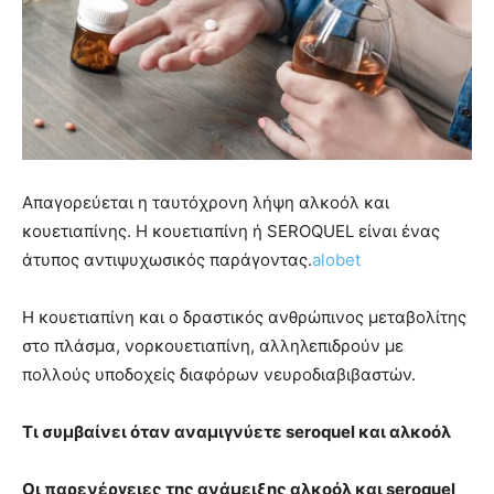
Απαγορεύεται η ταυτόχρονη λήψη αλκοόλ και
κουετιαπίνης. Η κουετιαπίνη ή SEROQUEL είναι ένας
άτυπος αντιψυχωσικός παράγοντας.
alobet
Η κουετιαπίνη και ο δραστικός ανθρώπινος μεταβολίτης
στο πλάσμα, νορκουετιαπίνη, αλληλεπιδρούν με
πολλούς υποδοχείς διαφόρων νευροδιαβιβαστών.
Τι συμβαίνει όταν αναμιγνύετε seroquel και αλκοόλ
Οι παρενέργειες της ανάμειξης αλκοόλ και seroquel