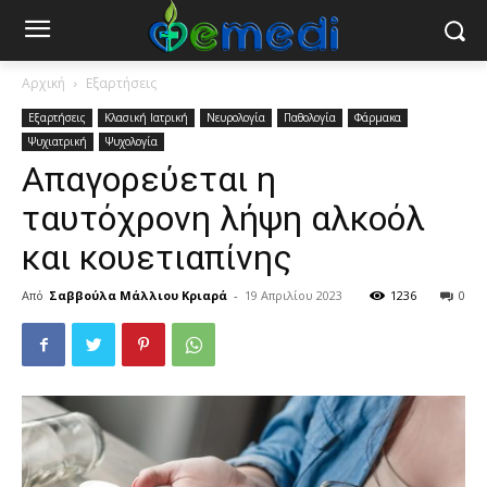
Αρχική
Εξαρτήσεις
Εξαρτήσεις
Κλασική Ιατρική
Νευρολογία
Παθολογία
Φάρμακα
Ψυχιατρική
Ψυχολογία
Απαγορεύεται η
ταυτόχρονη λήψη αλκοόλ
και κουετιαπίνης
Από
Σαββούλα Μάλλιου Κριαρά
-
19 Απριλίου 2023
1236
0