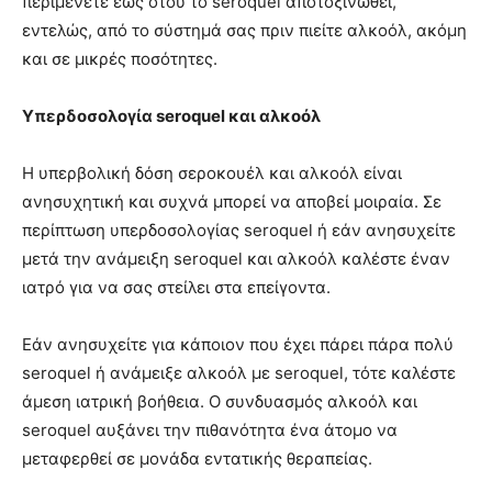
περιμένετε έως ότου το seroquel αποτοξινωθεί,
εντελώς, από το σύστημά σας πριν πιείτε αλκοόλ, ακόμη
και σε μικρές ποσότητες.
Υπερδοσολογία seroquel και αλκοόλ
Η υπερβολική δόση σεροκουέλ και αλκοόλ είναι
ανησυχητική και συχνά μπορεί να αποβεί μοιραία. Σε
περίπτωση υπερδοσολογίας seroquel ή εάν ανησυχείτε
μετά την ανάμειξη seroquel και αλκοόλ καλέστε έναν
ιατρό για να σας στείλει στα επείγοντα.
Εάν ανησυχείτε για κάποιον που έχει πάρει πάρα πολύ
seroquel ή ανάμειξε αλκοόλ με seroquel, τότε καλέστε
άμεση ιατρική βοήθεια. Ο συνδυασμός αλκοόλ και
seroquel αυξάνει την πιθανότητα ένα άτομο να
μεταφερθεί σε μονάδα εντατικής θεραπείας.