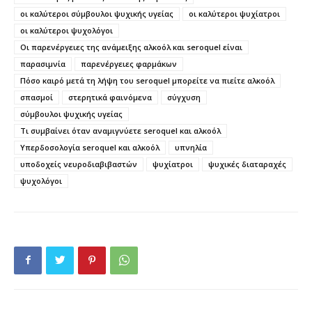
οι καλύτεροι σύμβουλοι ψυχικής υγείας
οι καλύτεροι ψυχίατροι
οι καλύτεροι ψυχολόγοι
Οι παρενέργειες της ανάμειξης αλκοόλ και seroquel είναι
παρασιμνία
παρενέργειες φαρμάκων
Πόσο καιρό μετά τη λήψη του seroquel μπορείτε να πιείτε αλκοόλ
σπασμοί
στερητικά φαινόμενα
σύγχυση
σύμβουλοι ψυχικής υγείας
Τι συμβαίνει όταν αναμιγνύετε seroquel και αλκοόλ
Υπερδοσολογία seroquel και αλκοόλ
υπνηλία
υποδοχείς νευροδιαβιβαστών
ψυχίατροι
ψυχικές διαταραχές
ψυχολόγοι