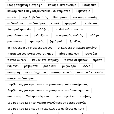
ισορροπημένη διατροφή
καθαρό οινόπνευμα
καθαρτικά
κακοήθειες του γαστρεντερικού συστήματος
καμέντριο
κανέλα
κηκίδι βελανιδιάς
Κλύσματα
κόκκινη πρόπολη
κολίανδρος
κόλιανδρος
κρασί
κρεμμύδια
κυδώνια
Λουτροθεραπεία
μαλάξεις
μαλλιά καλαμποκιού
μαραθόσποροι
μελιτζάνα
μετεωρισμός κοιλιάς
μολόχα
μπετόνικα
νερό πηγής
ξηρά ρόδα
ξυνίλες
οι καλύτεροι γαστρεντερολόγοι
οι καλύτεροι διατροφολόγοι
παράσιτα του εντερικού σωλήνα
πίσσα πεύκων
πλιγούρι
πόνος ούλων
πόνος στο στομάχι
πόνος στόματος
πράσα
Ραβέντι
ρεψίματα
ροδολάδι
ρυζόνερο
Σέννα
σιναμική
σκοπιδόχορτο
σπασμολυτικά
σπαστική κολίτιδα
σπόροι κόλιαντρου
Συμβουλές για την υγεία του γαστεντερικού συστήματος
Συμβουλές για την υγεία του γαστρεντερικού συστήματος
συναμική
Τεύκριο κίτρινο
τριαντάφυλλο
τρίψεις
τροφές που πρ΄ςπςει να καταναλώνετε αν έχετε αϋπνία
τροφές που πρέπει να καταναλώνετε αν έχετε αϋπνία