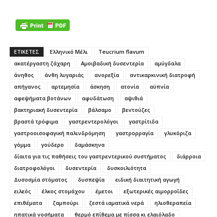
ΕΤΙΚΕΤΕΣ
Eλληνικό Μέλι
Teucrium flavum
ακατέργαστη ζάχαρη
Αμοιβαδική δυσεντερία
αμύγδαλα
άνηθος
άνθη λυγαριάς
ανορεξία
αντικαρκινική διατροφή
απήγανος
αρτεμησία
άσκηση
ατονία
αϋπνία
αφεψήματα βοτάνων
αφυδάτωση
αψιθιά
βακτηριακή δυσεντερία
βάλσαμο
βεντούζες
βραστά τρόφιμα
γαστρεντερολόγοι
γαστρίτιδα
γαστροοισοφαγική παλινδρόμηση
γαστρορραγία
γλυκόριζα
γόμμα
γούδερο
δαμάσκηνα
δίαιτα για τις παθήσεις του γαστρεντερικού συστήματος
διάρροια
διατροφολόγοι
δυσεντερία
δυσκοιλιότητα
Δυσοσμία στόματος
δυσπεψία
ειδική διαιτητική αγωγή
ειλεός
έλκος στομάχου
έμετοι
εξωτερικές αιμορροΐδες
επιθέματα
ζαμπούρι
ζεστά ιαματικά νερά
ηλιοθεραπεία
ηπατικά νοσήματα
θερμό επίθεμα με πίσσα κι ελαιόλαδο