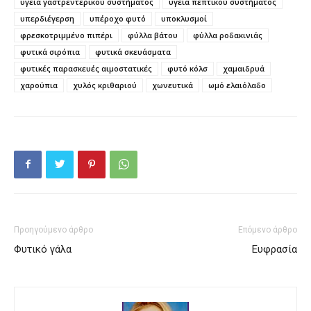
υγεία γαστρεντερικού συστήματος
υγεία πεπτικού συστήματος
υπερδιέγερση
υπέροχο φυτό
υποκλυσμοί
φρεσκοτριμμένο πιπέρι
φύλλα βάτου
φύλλα ροδακινιάς
φυτικά σιρόπια
φυτικά σκευάσματα
φυτικές παρασκευές αιμοστατικές
φυτό κόλσ
χαμαιδρυά
χαρούπια
χυλός κριθαριού
χωνευτικά
ωμό ελαιόλαδο
Προηγούμενο άρθρο
Επόμενο άρθρο
Φυτικό γάλα
Ευφρασία