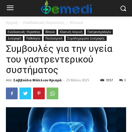
Αρχική
Εναλλακτικές Θεραπείες
Βότανα
Εναλλακτικές Θεραπείες
Βότανα
Κλασική Ιατρική
Γαστρεντερολογία
Διατροφή
Παθολογία
Παιδιατρική
Συμπληρώματα Διατροφής
Συμβουλές για την υγεία
του γαστρεντερικού
συστήματος
Από
Σαββούλα Μάλλιου Κριαρά
-
25 Μαΐου 2025
1057
0