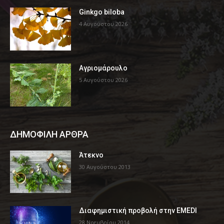
Ginkgo biloba
4 Αυγούστου 2026
Αγριομάρουλο
5 Αυγούστου 2026
ΔΗΜΟΦΙΛΗ ΑΡΘΡΑ
Άτεκνο
30 Αυγούστου 2013
Διαφημιστική προβολή στην EMEDI
28 Νοεμβρίου 2014