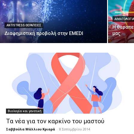
ΑΙΜΑΤΟΛΟΓΊ
ANTISTRESS ΘΕΡΑΠΕΊΕΣ
Η θεραπε
Διαφημιστική προβολή στην EMEDI
μας
Βιολογία και γενετική
Τα νέα για τον καρκίνο του μαστού
Σαββούλα Μάλλιου Κριαρά
-
8 Σεπτεμβρίου 2014