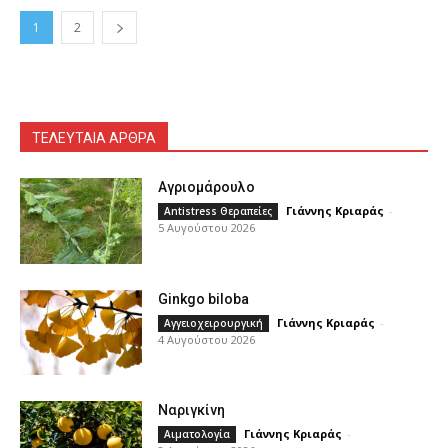
1
2
ΤΕΛΕΥΤΑΙΑ ΑΡΘΡΑ
Αγριομάρουλο
Γιάννης Κριαράς
-
Antistress Θεραπείες
5 Αυγούστου 2026
Ginkgo biloba
Γιάννης Κριαράς
-
Αγγειοχειρουργική
4 Αυγούστου 2026
Ναριγκίνη
Γιάννης Κριαράς
-
Αιματολογία