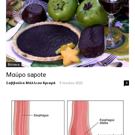
Βότανα
Mαύρο sapote
Σαββούλα Μάλλιου Κριαρά
-
9 Ιουνίου 2022
0