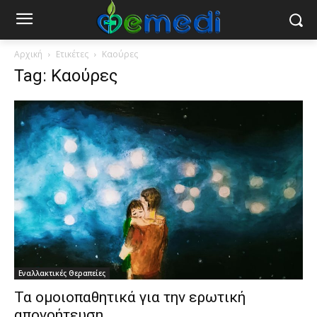
Αρχική
Ετικέτες
Καούρες
Tag: Καούρες
Εναλλακτικές Θεραπείες
Τα ομοιοπαθητικά για την ερωτική
απογοήτευση