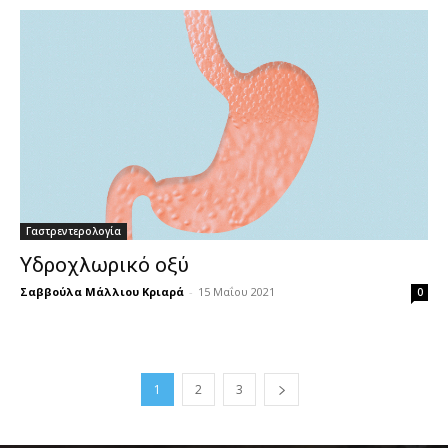
Γαστρεντερολογία
Υδροχλωρικό οξύ
Σαββούλα Μάλλιου Κριαρά
-
15 Μαΐου 2021
0
1
2
3