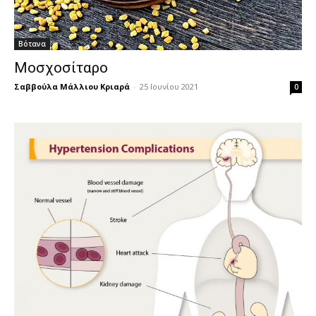
Βότανα
Μοσχοσίταρο
Σαββούλα Μάλλιου Κριαρά
-
25 Ιουνίου 2021
0