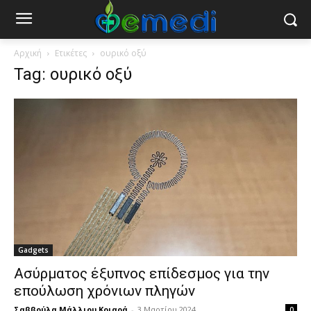
Αρχική
Ετικέτες
ουρικό οξύ
Tag: ουρικό οξύ
Gadgets
Ασύρματος έξυπνος επίδεσμος για την
επούλωση χρόνιων πληγών
Σαββούλα Μάλλιου Κριαρά
-
3 Μαρτίου 2024
0