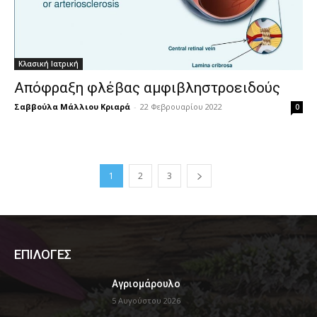
Κλασική Ιατρική
Aπόφραξη φλέβας αμφιβληστροειδούς
Σαββούλα Μάλλιου Κριαρά
-
22 Φεβρουαρίου 2022
0
1
2
3
ΕΠΙΛΟΓΕΣ
Αγριομάρουλο
5 Αυγούστου 2026