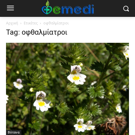
Αρχική
Ετικέτες
οφθαλμίατροι
Tag: οφθαλμίατροι
Βότανα