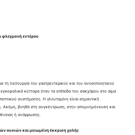
αι φλεγμονή εντέρου
για τη λειτουργία του γαστρεντερικού και του ανοσοποιητικού
α εγκεφαλικά κύτταρα όταν τα επίπεδα του σακχάρου στο αίμα
 πεπτικού συστήματος. Η γλουταμίνη είναι σημαντική
εξη. Ακόμη, βοηθά στη συγκέντρωση, στην απομνημόνευση και
σθένειας ή ανάρρωσης.
ών ουσιών και μειωμένη έκκριση χολής