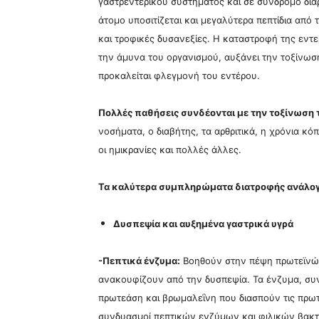
γαστρεντερικού συστήματος και σε σύνδρομο δια
άτομο υποσιτίζεται και μεγαλύτερα πεπτίδια από 
και τροφικές δυσανεξίες. Η καταστροφή της εντερ
την άμυνα του οργανισμού, αυξάνει την τοξίνωσ
προκαλείται φλεγμονή του εντέρου.
Πολλές παθήσεις συνδέονται με την τοξίνωση 
νοσήματα, ο διαβήτης, τα αρθριτικά, η χρόνια κόπ
οι ημικρανίες και πολλές άλλες.
Τα καλύτερα συμπληρώματα διατροφής ανάλογ
Δυσπεψία και αυξημένα γαστρικά υγρά
-Πεπτικά ένζυμα:
Βοηθούν στην πέψη πρωτεϊνών
ανακουφίζουν από την δυσπεψία. Τα ένζυμα, συν
πρωτεάση και βρωμαλεΐνη που διασπούν τις πρωτε
συνδυασμοί πεπτικών ενζύμων και φιλικών βακτ