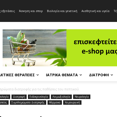
 εξετάσεις
Άσκηση και σπορ
Βιολογία και γενετική
Αισθητική και υγεία
Τέ
ΚΤΙΚΈΣ ΘΕΡΑΠΕΊΕΣ
ΙΑΤΡΙΚΆ ΘΈΜΑΤΑ
ΔΙΑΤΡΟΦΉ
ηρώματα διατροφής για τις παθήσεις του πεπτικού
τολογία
Διατροφή
Ενδοκρινολογία
Λοιμωξιολογία
Νευρολογία
απείες
Συμπληρώματα Διατροφής
Φάρμακα
Χειρουργική