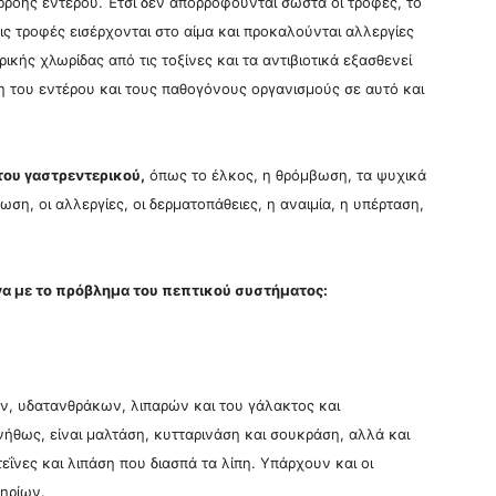
ρροής εντέρου. Έτσι δεν απορροφούνται σωστά οι τροφές, το
τις τροφές εισέρχονται στο αίμα και προκαλούνται αλλεργίες
ικής χλωρίδας από τις τοξίνες και τα αντιβιοτικά εξασθενεί
η του εντέρου και τους παθογόνους οργανισμούς σε αυτό και
του γαστρεντερικού,
όπως το έλκος, η θρόμβωση, τα ψυχικά
ωση, οι αλλεργίες, οι δερματοπάθειες, η αναιμία, η υπέρταση,
α με το πρόβλημα του πεπτικού συστήματος:
, υδατανθράκων, λιπαρών και του γάλακτος και
ήθως, είναι μαλτάση, κυτταρινάση και σουκράση, αλλά και
ΐνες και λιπάση που διασπά τα λίπη. Υπάρχουν και οι
ηρίων.