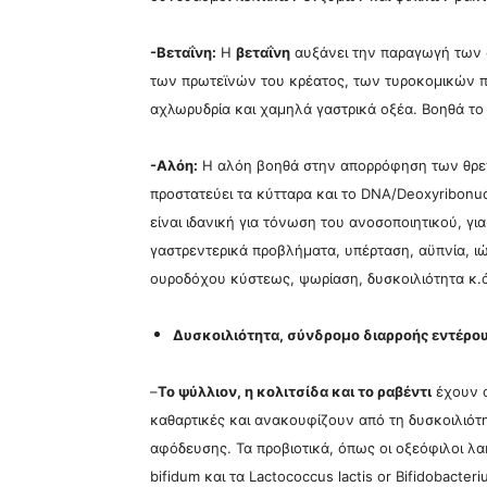
-Βεταΐνη:
Η
βεταΐνη
αυξάνει την παραγωγή των σ
των πρωτεϊνών του κρέατος, των τυροκομικών πρ
αχλωρυδρία και χαμηλά γαστρικά οξέα. Βοηθά το 
-Αλόη:
Η αλόη βοηθά στην απορρόφηση των θρεπτ
προστατεύει τα κύτταρα και το DNA/Deoxyribonuc
είναι ιδανική για τόνωση του ανοσοποιητικού, γι
γαστρεντερικά προβλήματα, υπέρταση, αϋπνία, ι
ουροδόχου κύστεως, ψωρίαση, δυσκοιλιότητα κ.
Δυσκοιλιότητα, σύνδρομο διαρροής εντέρου
–
Το ψύλλιον, η κολιτσίδα και το ραβέντι
έχουν α
καθαρτικές και ανακουφίζουν από τη δυσκοιλιότ
αφόδευσης. Τα προβιοτικά, όπως οι οξεόφιλοι λα
bifidum και τα Lactococcus lactis
or Bifidobacter