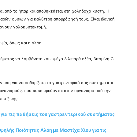
ι από το ήπαρ και αποθηκεύεται στη χοληδόχο κύστη. Η
αρών ουσιών για καλύτερη απορρόφησή τους. Είναι ιδανική
 κάνουν χολοκυστεκτομή.
πεψία, όπως και η αλόη.
στήματος να λαμβάνετε και ωμέγα 3 λιπαρά οξέα, βιταμίνη C
νωση για να καθαρίζετε το γαστρεντερικό σας σύστημα και
 οργανισμούς, που συσσωρεύονται στον οργανισμό από την
ρόπο ζωής.
 για τις παθήσεις του γαστρεντερικού συστήματος
ψηλής Ποιότητας Αλόη με Μαστίχα Χίου για τις