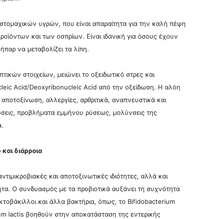
τομαχικών υγρών, που είναι απαραίτητα για την καλή πέψη
οϊόντων και των οσπρίων. Είναι ιδανική για όσους έχουν
ήπαρ να μεταβολίζει τα λίπη.
ικών στοιχείων, μειώνει το οξειδωτικό στρες και
leic Acid/Deoxyribonucleic Acid από την οξείδωση. Η αλόη
α αποτοξίνωση, αλλεργίες, αρθριτικά, αναπνευστικά και
ώσεις, προβλήματα εμμήνου ρύσεως, μολύνσεις της
ά.
 και διάρροια
ντιμικροβιακές και αποτοξινωτικές ιδιότητες, αλλά και
ητα. Ο συνδυασμός με τα προβιοτικά αυξάνει τη συχνότητα
κτοβάκιλλοι και άλλα βακτήρια, όπως, το Bifidobacterium
ium lactis βοηθούν στην αποκατάσταση της εντερικής