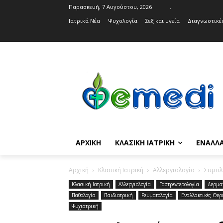
Παρασκευή, 7 Αυγούστου, 2026
.
Ιατρικά Νέα
Ψυχολογία
Σεξ και υγεία
Διαγνωστικές
ΑΡΧΙΚΉ
ΚΛΑΣΙΚΉ ΙΑΤΡΙΚΉ
ΕΝΑΛΛΑ
Αρχική
Κλασική Ιατρική
Αλλεργιολογία
Συμπλ
Κλασική Ιατρική
Αλλεργιολογία
Γαστρεντερολογία
Δερμα
Παθολογία
Παιδιατρική
Ρευματολογία
Εναλλακτικές Θερ
Ψυχιατρική