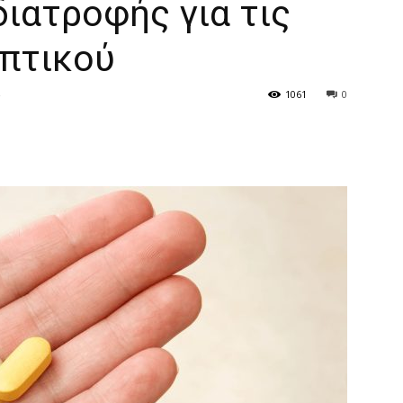
ιατροφής για τις
επτικού
1061
0