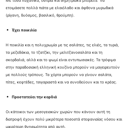
Με τόσα λαχανικά, όσπρια και δημητριακά μπορείτε να
ετοιμάσετε πολλά πιάτα με ελαιόλαδο και άφθονα μυρωδικά
(ρίγανη, δυόσμος, βασιλικό, θρούμπη).
Έχει ποικιλία
Η ποικιλία και η πολυχρωμία με τις σαλάτες, τις ελιές, τα τυριά,
τα μεζεδάκια, το τζατζίκι, την μελιτζανοσαλάτα και τη
σκορδαλιά, αλλά και το ψωμί είναι εντυπωσιακές. Τα τρόφιμα
στην παραδοσιακή ελληνική κουζίνα μπορούν να μαγειρευτούν
με πολλούς τρόπους. Τα χόρτα μπορούν να γίνουν σαλάτα,
πίτες, κεφτέδες, τσιγαριαστά και να συνοδεύουν και το κρέας.
Προστατεύει την καρδιά
Οι κάτοικοι των μεσογειακών χωρών που κάνουν αυτή τη
διατροφή έχουν πολύ μικρότερα ποσοστά στεφανιαίας νόσου και
μικρότερη θνησιμότητα από αυτή.